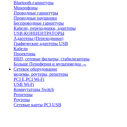
Bluetooth-гарнитуры
Микрофоны
Проводные гарнитуры
Проводные наушники
Беспроводные гарнитуры
Кабели, переходники, адаптеры
USB-КОНЦЕНТРАТОРЫ
Адаптеры (Переходники)
Графические адаптеры USB
Кабели
Проекторы
ИБП, сетевые фильтры, стабилизаторы
Больше Периферия и мультимедиа
→
Сетевое оборудование
модемы, роутеры, репитеры
PCI E,PCI Wi-Fi
USB Wi-Fi
Коммутаторы Switch
Репитеры
Роутеры
Сетевые карты,PCI,USB