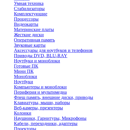
Умная техника
Стабилизаторы
Комплектующие
Процессоры
Видеокарты
Материнские платы
Жесткие диски
Оперативная память
Звуковые карты
Аксессуары для ноутбуков и телефонов
Приводы DVD, BLU-RAY
Ноутбуки и моноблоки
Готовые ПК
Мини ПК
Моноблоки
Ноутбуки
Компьютеры и моноблоки
Периферия и мультимедиа
Флеш память, внешние диски, приводы
Клавиатуры, мыши, наборы
Веб-камеры, презентеры
Колонки
Наушники, Гарнитуры, Микрофоны
Кабели, переходники, адаптеры
Проекторы