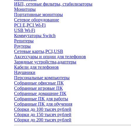
ИБП, сетевые фильтры, стабилизаторы
Мониторы
Портативные мониторы
Сетевое оборудование
PCI E,PCI Wi-Fi
USB Wi-Fi
Коммутаторы Switch
Репитеры
Роутеры
Сетевые карты,PCI,USB
Аксессуары и опции для телефонов
Зарядные устройства,адаптеры
Кабели для телефонов
Наушники
Персональные компьютеры
Собранные офисные ПК
Собранные игровые ПК
Собранные домашние ПК
Собранные ПК для работы
Собранные ПК для обучения
Сборки до 100 тысяч рублей
Сборки до 150 тысяч рублей
Сборки до 200 тысяч рублей