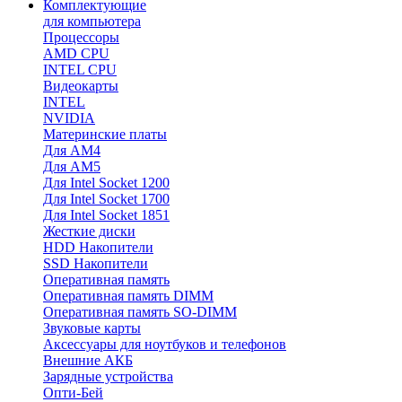
Комплектующие
для компьютера
Процессоры
AMD CPU
INTEL CPU
Видеокарты
INTEL
NVIDIA
Материнские платы
Для AM4
Для AM5
Для Intel Socket 1200
Для Intel Socket 1700
Для Intel Socket 1851
Жесткие диски
HDD Накопители
SSD Накопители
Оперативная память
Оперативная память DIMM
Оперативная память SO-DIMM
Звуковые карты
Аксессуары для ноутбуков и телефонов
Внешние АКБ
Зарядные устройства
Опти-Бей