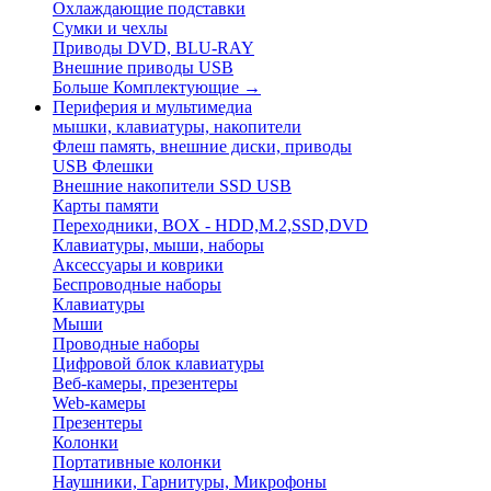
Охлаждающие подставки
Сумки и чехлы
Приводы DVD, BLU-RAY
Внешние приводы USB
Больше Комплектующие
→
Периферия и мультимедиа
мышки, клавиатуры, накопители
Флеш память, внешние диски, приводы
USB Флешки
Внешние накопители SSD USB
Карты памяти
Переходники, BOX - HDD,M.2,SSD,DVD
Клавиатуры, мыши, наборы
Аксессуары и коврики
Беспроводные наборы
Клавиатуры
Мыши
Проводные наборы
Цифровой блок клавиатуры
Веб-камеры, презентеры
Web-камеры
Презентеры
Колонки
Портативные колонки
Наушники, Гарнитуры, Микрофоны