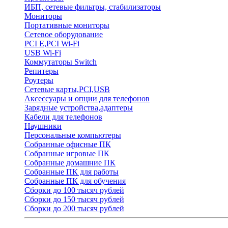
ИБП, сетевые фильтры, стабилизаторы
Мониторы
Портативные мониторы
Сетевое оборудование
PCI E,PCI Wi-Fi
USB Wi-Fi
Коммутаторы Switch
Репитеры
Роутеры
Сетевые карты,PCI,USB
Аксессуары и опции для телефонов
Зарядные устройства,адаптеры
Кабели для телефонов
Наушники
Персональные компьютеры
Собранные офисные ПК
Собранные игровые ПК
Собранные домашние ПК
Собранные ПК для работы
Собранные ПК для обучения
Сборки до 100 тысяч рублей
Сборки до 150 тысяч рублей
Сборки до 200 тысяч рублей