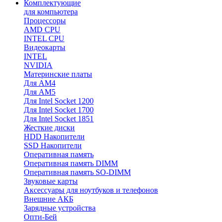
Комплектующие
для компьютера
Процессоры
AMD CPU
INTEL CPU
Видеокарты
INTEL
NVIDIA
Материнские платы
Для AM4
Для AM5
Для Intel Socket 1200
Для Intel Socket 1700
Для Intel Socket 1851
Жесткие диски
HDD Накопители
SSD Накопители
Оперативная память
Оперативная память DIMM
Оперативная память SO-DIMM
Звуковые карты
Аксессуары для ноутбуков и телефонов
Внешние АКБ
Зарядные устройства
Опти-Бей