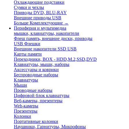
Охлаждающие подставки
Сумки и чехлы
Приводы DVD, BLU-RAY
Внешние приводы USB
Больше Комплектующие
→
Периферия и мультимедиа
мышки, клавиатуры, накопители
Флеш память, внешние диски, приводы
USB Флешки
Внешние накопители SSD USB
Карты памяти
Переходники, BOX - HDD,M.2,SSD,DVD
Клавиатуры, мыши, наборы
Аксессуары и коврики
Беспроводные наборы
Клавиатуры
Мыши
Проводные наборы
Цифровой блок клавиатуры
Веб-камеры, презентеры
Web-камеры
Презентеры
Колонки
Портативные колонки
Наушники, Гарнитуры, Микрофоны