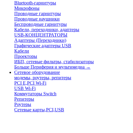
Bluetooth-гарнитуры
Микрофоны
Проводные гарнитуры
Проводные наушники
Беспроводные гарнитуры
Кабели, переходники, адаптеры
USB-КОНЦЕНТРАТОРЫ
Адаптеры (Переходники)
Графические адаптеры USB
Кабели
Проекторы
ИБП, сетевые фильтры, стабилизаторы
Больше Периферия и мультимедиа
→
Сетевое оборудование
модемы, роутеры, репитеры
PCI E,PCI Wi-Fi
USB Wi-Fi
Коммутаторы Switch
Репитеры
Роутеры
Сетевые карты,PCI,USB