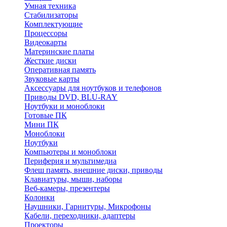
Умная техника
Стабилизаторы
Комплектующие
Процессоры
Видеокарты
Материнские платы
Жесткие диски
Оперативная память
Звуковые карты
Аксессуары для ноутбуков и телефонов
Приводы DVD, BLU-RAY
Ноутбуки и моноблоки
Готовые ПК
Мини ПК
Моноблоки
Ноутбуки
Компьютеры и моноблоки
Периферия и мультимедиа
Флеш память, внешние диски, приводы
Клавиатуры, мыши, наборы
Веб-камеры, презентеры
Колонки
Наушники, Гарнитуры, Микрофоны
Кабели, переходники, адаптеры
Проекторы