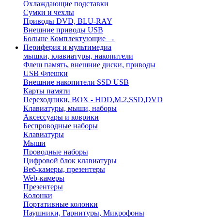
Охлаждающие подставки
Сумки и чехлы
Приводы DVD, BLU-RAY
Внешние приводы USB
Больше Комплектующие
→
Периферия и мультимедиа
мышки, клавиатуры, накопители
Флеш память, внешние диски, приводы
USB Флешки
Внешние накопители SSD USB
Карты памяти
Переходники, BOX - HDD,M.2,SSD,DVD
Клавиатуры, мыши, наборы
Аксессуары и коврики
Беспроводные наборы
Клавиатуры
Мыши
Проводные наборы
Цифровой блок клавиатуры
Веб-камеры, презентеры
Web-камеры
Презентеры
Колонки
Портативные колонки
Наушники, Гарнитуры, Микрофоны