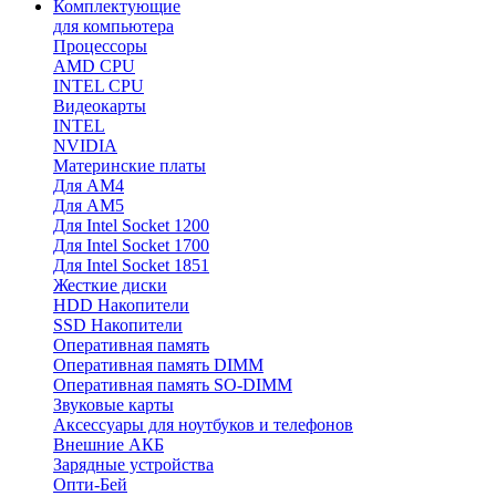
Комплектующие
для компьютера
Процессоры
AMD CPU
INTEL CPU
Видеокарты
INTEL
NVIDIA
Материнские платы
Для AM4
Для AM5
Для Intel Socket 1200
Для Intel Socket 1700
Для Intel Socket 1851
Жесткие диски
HDD Накопители
SSD Накопители
Оперативная память
Оперативная память DIMM
Оперативная память SO-DIMM
Звуковые карты
Аксессуары для ноутбуков и телефонов
Внешние АКБ
Зарядные устройства
Опти-Бей