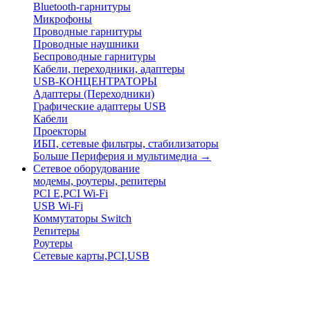
Bluetooth-гарнитуры
Микрофоны
Проводные гарнитуры
Проводные наушники
Беспроводные гарнитуры
Кабели, переходники, адаптеры
USB-КОНЦЕНТРАТОРЫ
Адаптеры (Переходники)
Графические адаптеры USB
Кабели
Проекторы
ИБП, сетевые фильтры, стабилизаторы
Больше Периферия и мультимедиа
→
Сетевое оборудование
модемы, роутеры, репитеры
PCI E,PCI Wi-Fi
USB Wi-Fi
Коммутаторы Switch
Репитеры
Роутеры
Сетевые карты,PCI,USB