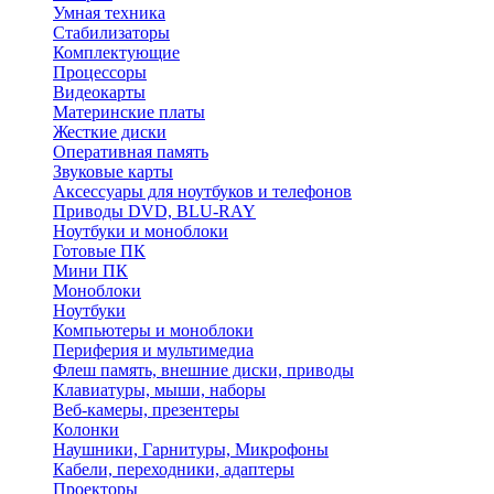
Умная техника
Стабилизаторы
Комплектующие
Процессоры
Видеокарты
Материнские платы
Жесткие диски
Оперативная память
Звуковые карты
Аксессуары для ноутбуков и телефонов
Приводы DVD, BLU-RAY
Ноутбуки и моноблоки
Готовые ПК
Мини ПК
Моноблоки
Ноутбуки
Компьютеры и моноблоки
Периферия и мультимедиа
Флеш память, внешние диски, приводы
Клавиатуры, мыши, наборы
Веб-камеры, презентеры
Колонки
Наушники, Гарнитуры, Микрофоны
Кабели, переходники, адаптеры
Проекторы