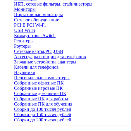
ИБП, сетевые фильтры, стабилизаторы
Мониторы
Портативные мониторы
Сетевое оборудование
PCI E,PCI Wi-Fi
USB Wi-Fi
Коммутаторы Switch
Репитеры
Роутеры
Сетевые карты,PCI,USB
Аксессуары и опции для телефонов
Зарядные устройства,адаптеры
Кабели для телефонов
Наушники
Персональные компьютеры
Собранные офисные ПК
Собранные игровые ПК
Собранные домашние ПК
Собранные ПК для работы
Собранные ПК для обучения
Сборки до 100 тысяч рублей
Сборки до 150 тысяч рублей
Сборки до 200 тысяч рублей