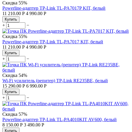
Скидка
55%
Powerline-адаптер TP-Link TL-PA7017P KIT, белый
11 210.00
Р
4 990.00
Р
Купить
+
−
Скидка
55%
Powerline-адаптер TP-Link TL-PA7017 KIT, белый
11 210.00
Р
4 990.00
Р
Купить
+
−
Скидка
54%
Wi-Fi усилитель (репитер) TP-Link RE235BE, белый
15 290.00
Р
6 990.00
Р
Купить
+
−
Скидка
57%
Powerline-адаптер TP-Link TL-PA4010KIT AV600, белый
8 150.00
Р
3 490.00
Р
Купить