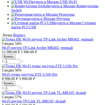
USB Wi-Fi
Коммутаторы
Switch
Репитеры
Роутеры
Сетевые
карты,PCI,USB
Назад
Вперед
Скидка
54%
Wi-Fi роутер TP-Link Archer MR402, черный
12 990.00
Р
5 990.00
Р
Купить
+
−
Скидка
56%
Wi-Fi точка доступа ZTE U10S Pro
8 990.00
Р
3 990.00
Р
Купить
+
−
Скидка
57%
Wi-Fi роутер TP-Link TL-MR105, белый