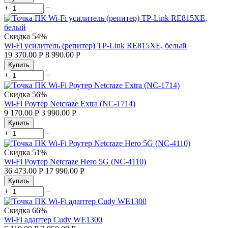
+
−
Скидка
54%
Wi-Fi усилитель (репитер) TP-Link RE815XE, белый
19 370.00
Р
8 990.00
Р
Купить
+
−
Скидка
56%
Wi-Fi Роутер Netcraze Extra (NC-1714)
9 170.00
Р
3 990.00
Р
Купить
+
−
Скидка
51%
Wi-Fi Роутер Netcraze Hero 5G (NC-4110)
36 473.00
Р
17 990.00
Р
Купить
+
−
Скидка
66%
Wi-Fi адаптер Cudy WE1300