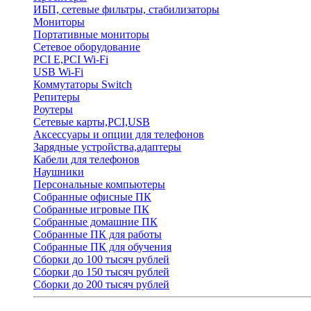
ИБП, сетевые фильтры, стабилизаторы
Мониторы
Портативные мониторы
Сетевое оборудование
PCI E,PCI Wi-Fi
USB Wi-Fi
Коммутаторы Switch
Репитеры
Роутеры
Сетевые карты,PCI,USB
Аксессуары и опции для телефонов
Зарядные устройства,адаптеры
Кабели для телефонов
Наушники
Персональные компьютеры
Собранные офисные ПК
Собранные игровые ПК
Собранные домашние ПК
Собранные ПК для работы
Собранные ПК для обучения
Сборки до 100 тысяч рублей
Сборки до 150 тысяч рублей
Сборки до 200 тысяч рублей