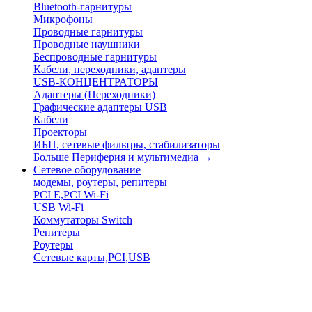
Bluetooth-гарнитуры
Микрофоны
Проводные гарнитуры
Проводные наушники
Беспроводные гарнитуры
Кабели, переходники, адаптеры
USB-КОНЦЕНТРАТОРЫ
Адаптеры (Переходники)
Графические адаптеры USB
Кабели
Проекторы
ИБП, сетевые фильтры, стабилизаторы
Больше Периферия и мультимедиа
→
Сетевое оборудование
модемы, роутеры, репитеры
PCI E,PCI Wi-Fi
USB Wi-Fi
Коммутаторы Switch
Репитеры
Роутеры
Сетевые карты,PCI,USB