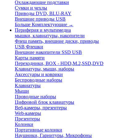
Охлаждающие подставки
Сумки и чехлы
Приводы DVD, BLU-RAY
Внешние приводы USB
Больше Комплектующие
→
Периферия и мультимедиа
мышки, клавиатуры, накопители
Флеш память, внешние диски, приводы
USB Флешки
Внешние накопители SSD USB
Карты памяти
Переходники, BOX - HDD,M.2,SSD,DVD
Клавиатуры, мыши, наборы
Аксессуары и коврики
Беспроводные наборы
Клавиатуры
Мыши
Проводные наборы
Цифровой блок клавиатуры
Веб-камеры, презентеры
Web-камеры
Презентеры
Колонки
Портативные колонки
Наушники, Гарнитуры, Микрофоны