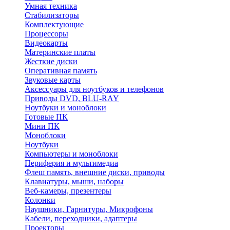
Умная техника
Стабилизаторы
Комплектующие
Процессоры
Видеокарты
Материнские платы
Жесткие диски
Оперативная память
Звуковые карты
Аксессуары для ноутбуков и телефонов
Приводы DVD, BLU-RAY
Ноутбуки и моноблоки
Готовые ПК
Мини ПК
Моноблоки
Ноутбуки
Компьютеры и моноблоки
Периферия и мультимедиа
Флеш память, внешние диски, приводы
Клавиатуры, мыши, наборы
Веб-камеры, презентеры
Колонки
Наушники, Гарнитуры, Микрофоны
Кабели, переходники, адаптеры
Проекторы