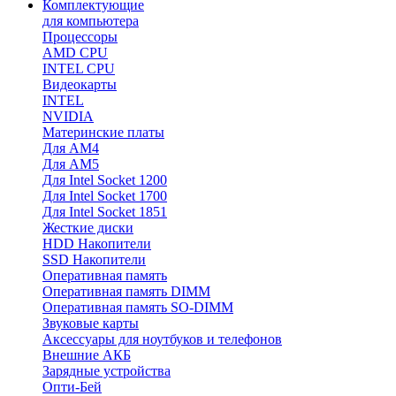
Комплектующие
для компьютера
Процессоры
AMD CPU
INTEL CPU
Видеокарты
INTEL
NVIDIA
Материнские платы
Для AM4
Для AM5
Для Intel Socket 1200
Для Intel Socket 1700
Для Intel Socket 1851
Жесткие диски
HDD Накопители
SSD Накопители
Оперативная память
Оперативная память DIMM
Оперативная память SO-DIMM
Звуковые карты
Аксессуары для ноутбуков и телефонов
Внешние АКБ
Зарядные устройства
Опти-Бей