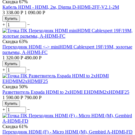
Скидка
67%
Кабель HDMI - HDMI, 2м, Digma D-HDMI-2FF-V2.1-2M
3 338.00
Р
1 090.00
Р
Купить
+
−
Скидка
63%
Переходник HDMI <-> miniHDMI Cablexpert 19F/19M, золотые
разъемы, A-HDMI-FC
1 320.00
Р
490.00
Р
Купить
+
−
Скидка
50%
Разветвитель Espada HDMI to 2xHDMI EHDMIM2xHDMIF25
1 590.00
Р
790.00
Р
Купить
+
−
Скидка
61%
Переходник HDMI (F) - Micro HDMI (M), Gembird A-HDMI-FD