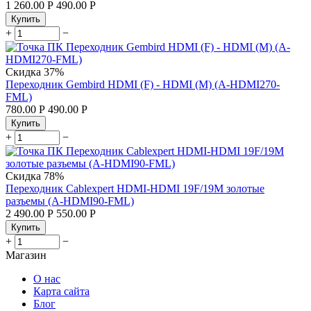
1 260.00
Р
490.00
Р
Купить
+
−
Скидка
37%
Переходник Gembird HDMI (F) - HDMI (M) (A-HDMI270-
FML)
780.00
Р
490.00
Р
Купить
+
−
Скидка
78%
Переходник Cablexpert HDMI-HDMI 19F/19M золотые
разъемы (A-HDMI90-FML)
2 490.00
Р
550.00
Р
Купить
+
−
Магазин
О нас
Карта сайта
Блог