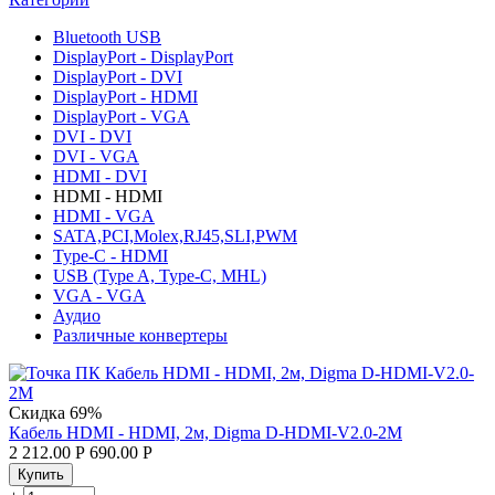
Bluetooth USB
DisplayPort - DisplayPort
DisplayPort - DVI
DisplayPort - HDMI
DisplayPort - VGA
DVI - DVI
DVI - VGA
HDMI - DVI
HDMI - HDMI
HDMI - VGA
SATA,PCI,Molex,RJ45,SLI,PWM
Type-C - HDMI
USB (Type A, Type-C, MHL)
VGA - VGA
Аудио
Различные конвертеры
Скидка
69%
Кабель HDMI - HDMI, 2м, Digma D-HDMI-V2.0-2M
2 212.00
Р
690.00
Р
Купить