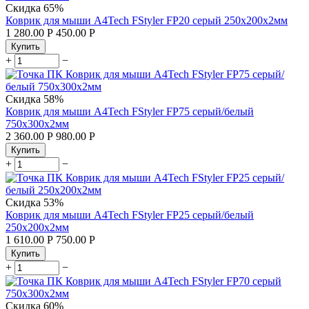
Скидка
65%
Коврик для мыши A4Tech FStyler FP20 серый 250x200x2мм
1 280.00
Р
450.00
Р
Купить
+
−
Скидка
58%
Коврик для мыши A4Tech FStyler FP75 серый/белый
750x300x2мм
2 360.00
Р
980.00
Р
Купить
+
−
Скидка
53%
Коврик для мыши A4Tech FStyler FP25 серый/белый
250x200x2мм
1 610.00
Р
750.00
Р
Купить
+
−
Скидка
60%