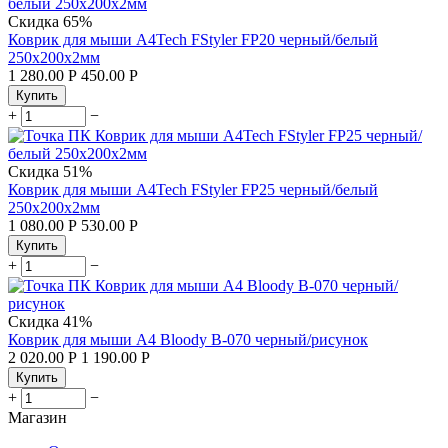
Скидка
65%
Коврик для мыши A4Tech FStyler FP20 черный/белый
250x200x2мм
1 280.00
Р
450.00
Р
Купить
+
−
Скидка
51%
Коврик для мыши A4Tech FStyler FP25 черный/белый
250x200x2мм
1 080.00
Р
530.00
Р
Купить
+
−
Скидка
41%
Коврик для мыши A4 Bloody B-070 черный/рисунок
2 020.00
Р
1 190.00
Р
Купить
+
−
Магазин