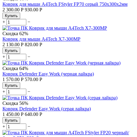
Коврик для мыши A4Tech FStyler FP70 серый 750x300x2мм
2 300.00
Р
930.00
Р
Купить
+
−
Скидка
62%
Коврик для мыши A4Tech X7-300MP
2 130.00
Р
820.00
Р
Купить
+
−
Скидка
64%
Коврик Defender Easy Work (черная лайкра)
1 570.00
Р
570.00
Р
Купить
+
−
Скидка
56%
Коврик Defender Easy Work (серая лайкра)
1 450.00
Р
640.00
Р
Купить
+
−