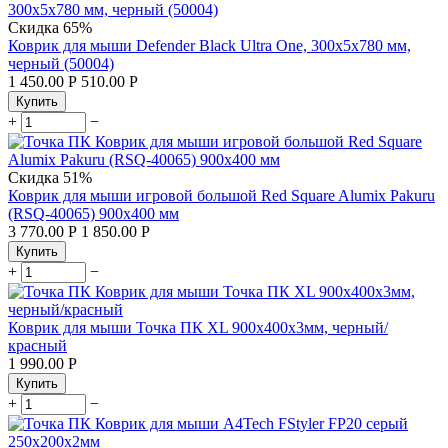
Скидка
65%
Коврик для мыши Defender Black Ultra One, 300x5x780 мм,
черный (50004)
1 450.00
Р
510.00
Р
Купить
+
−
Скидка
51%
Коврик для мыши игровой большой Red Square Alumix Pakuru
(RSQ-40065) 900х400 мм
3 770.00
Р
1 850.00
Р
Купить
+
−
Коврик для мыши Точка ПК XL 900x400x3мм, черный/
красный
1 990.00
Р
Купить
+
−