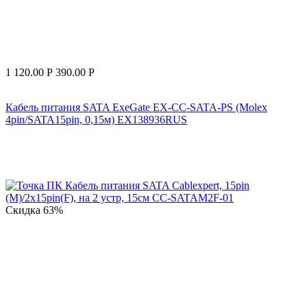
1 120.00
Р
390.00
Р
Кабель питания SATA ExeGate EX-CC-SATA-PS (Molex
4pin/SATA15pin, 0,15м) EX138936RUS
Скидка
63%