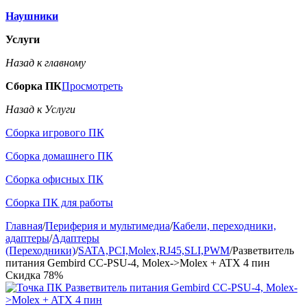
Наушники
Услуги
Назад к главному
Сборка ПК
Просмотреть
Назад к Услуги
Сборка игрового ПК
Сборка домашнего ПК
Сборка офисных ПК
Сборка ПК для работы
Главная
/
Периферия и мультимедиа
/
Кабели, переходники,
адаптеры
/
Адаптеры
(Переходники)
/
SATA,PCI,Molex,RJ45,SLI,PWM
/
Разветвитель
питания Gembird CC-PSU-4, Molex->Molex + ATX 4 пин
Скидка
78%