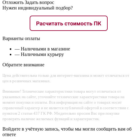
Отложить
Задать вопрос
Нужен индивидуальный подбор?
Варианты оплаты
— Наличными в магазине
— Наличными курьеру
Обратите внимание
Цена действительна только для интернет-магазина и может отличаться от
цен в розничных магазинах.
Внимание! Технические характеристики товара могут отличаться от
указанных на сайте, уточняйте технические характеристики товара на
момент покупки и оплаты. Вся информация на сайте о товарах носит
справочный характер и не является публичной офертой в соответствии с
пунктом 2 статьи 437 ГК РФ. Убедительно просим Вас при покупке
проверять наличие желаемых функций и характеристик.
Войдите в учётную запись, чтобы мы могли сообщить вам об
ответе