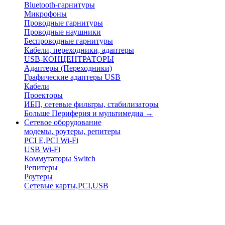
Bluetooth-гарнитуры
Микрофоны
Проводные гарнитуры
Проводные наушники
Беспроводные гарнитуры
Кабели, переходники, адаптеры
USB-КОНЦЕНТРАТОРЫ
Адаптеры (Переходники)
Графические адаптеры USB
Кабели
Проекторы
ИБП, сетевые фильтры, стабилизаторы
Больше Периферия и мультимедиа
→
Сетевое оборудование
модемы, роутеры, репитеры
PCI E,PCI Wi-Fi
USB Wi-Fi
Коммутаторы Switch
Репитеры
Роутеры
Сетевые карты,PCI,USB