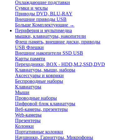
Охлаждающие подставки
Сумки и чехлы
Приводы DVD, BLU-RAY
Внешние приводы USB
Больше Комплектующие
→
Периферия и мультимедиа
мышки, клавиатуры, накопители
Флеш память, внешние диски, приводы
USB Флешки
Внешние накопители SSD USB
Карты памяти
Переходники, BOX - HDD,M.2,SSD,DVD
Клавиатуры, мыши, наборы
Аксессуары и коврики
Беспроводные наборы
Клавиатуры
Мыши
Проводные наборы
Цифровой блок клавиатуры
Веб-камеры, презентеры
Web-камеры
Презентеры
Колонки
Портативные колонки
Наушники, Гарнитуры, Микрофоны