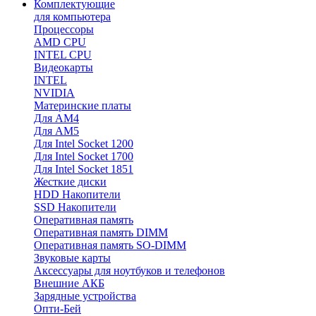
Комплектующие
для компьютера
Процессоры
AMD CPU
INTEL CPU
Видеокарты
INTEL
NVIDIA
Материнские платы
Для AM4
Для AM5
Для Intel Socket 1200
Для Intel Socket 1700
Для Intel Socket 1851
Жесткие диски
HDD Накопители
SSD Накопители
Оперативная память
Оперативная память DIMM
Оперативная память SO-DIMM
Звуковые карты
Аксессуары для ноутбуков и телефонов
Внешние АКБ
Зарядные устройства
Опти-Бей