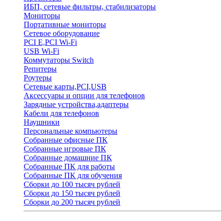
ИБП, сетевые фильтры, стабилизаторы
Мониторы
Портативные мониторы
Сетевое оборудование
PCI E,PCI Wi-Fi
USB Wi-Fi
Коммутаторы Switch
Репитеры
Роутеры
Сетевые карты,PCI,USB
Аксессуары и опции для телефонов
Зарядные устройства,адаптеры
Кабели для телефонов
Наушники
Персональные компьютеры
Собранные офисные ПК
Собранные игровые ПК
Собранные домашние ПК
Собранные ПК для работы
Собранные ПК для обучения
Сборки до 100 тысяч рублей
Сборки до 150 тысяч рублей
Сборки до 200 тысяч рублей