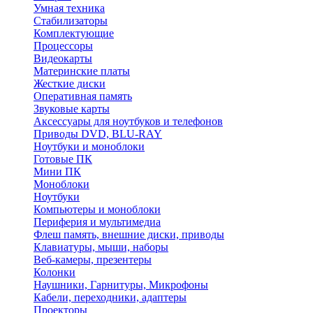
Умная техника
Стабилизаторы
Комплектующие
Процессоры
Видеокарты
Материнские платы
Жесткие диски
Оперативная память
Звуковые карты
Аксессуары для ноутбуков и телефонов
Приводы DVD, BLU-RAY
Ноутбуки и моноблоки
Готовые ПК
Мини ПК
Моноблоки
Ноутбуки
Компьютеры и моноблоки
Периферия и мультимедиа
Флеш память, внешние диски, приводы
Клавиатуры, мыши, наборы
Веб-камеры, презентеры
Колонки
Наушники, Гарнитуры, Микрофоны
Кабели, переходники, адаптеры
Проекторы