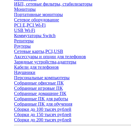
ИБП, сетевые фильтры, стабилизаторы
Мониторы
Портативные мониторы
Сетевое оборудование
PCI E,PCI Wi-Fi
USB Wi-Fi
Коммутаторы Switch
Репитеры
Роутеры
Сетевые карты,PCI,USB
Аксессуары и опции для телефонов
Зарядные устройства,адаптеры
Кабели для телефонов
Наушники
Персональные компьютеры
Собранные офисные ПК
Собранные игровые ПК
Собранные домашние ПК
Собранные ПК для работы
Собранные ПК для обучения
Сборки до 100 тысяч рублей
Сборки до 150 тысяч рублей
Сборки до 200 тысяч рублей