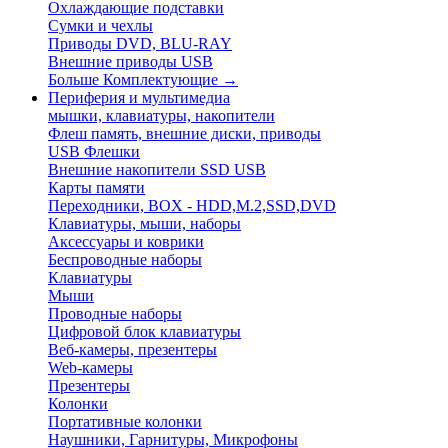
Охлаждающие подставки
Сумки и чехлы
Приводы DVD, BLU-RAY
Внешние приводы USB
Больше Комплектующие
→
Периферия и мультимедиа
мышки, клавиатуры, накопители
Флеш память, внешние диски, приводы
USB Флешки
Внешние накопители SSD USB
Карты памяти
Переходники, BOX - HDD,M.2,SSD,DVD
Клавиатуры, мыши, наборы
Аксессуары и коврики
Беспроводные наборы
Клавиатуры
Мыши
Проводные наборы
Цифровой блок клавиатуры
Веб-камеры, презентеры
Web-камеры
Презентеры
Колонки
Портативные колонки
Наушники, Гарнитуры, Микрофоны