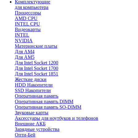
Комплектующие
для компьютера
Процессоры
AMD CPU
INTEL CPU
Видеокарты
INTEL
NVIDIA
Материнские платы
Для AM4
Для AM5
Для Intel Socket 1200
Для Intel Socket 1700
Для Intel Socket 1851
Жесткие диски
HDD Накопители
SSD Накопители
Оперативная память
Оперативная память DIMM
Оперативная память SO-DIMM
Звуковые карты
Аксессуары для ноутбуков и телефонов
Внешние АКБ
Зарядные устройства
Опти-Бей