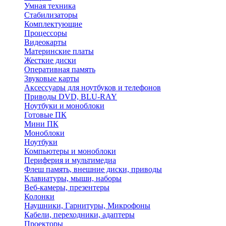
Умная техника
Стабилизаторы
Комплектующие
Процессоры
Видеокарты
Материнские платы
Жесткие диски
Оперативная память
Звуковые карты
Аксессуары для ноутбуков и телефонов
Приводы DVD, BLU-RAY
Ноутбуки и моноблоки
Готовые ПК
Мини ПК
Моноблоки
Ноутбуки
Компьютеры и моноблоки
Периферия и мультимедиа
Флеш память, внешние диски, приводы
Клавиатуры, мыши, наборы
Веб-камеры, презентеры
Колонки
Наушники, Гарнитуры, Микрофоны
Кабели, переходники, адаптеры
Проекторы