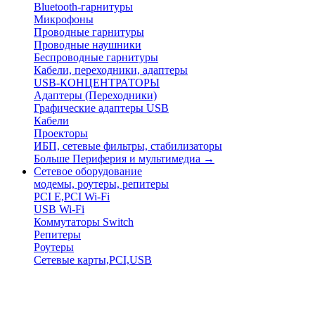
Bluetooth-гарнитуры
Микрофоны
Проводные гарнитуры
Проводные наушники
Беспроводные гарнитуры
Кабели, переходники, адаптеры
USB-КОНЦЕНТРАТОРЫ
Адаптеры (Переходники)
Графические адаптеры USB
Кабели
Проекторы
ИБП, сетевые фильтры, стабилизаторы
Больше Периферия и мультимедиа
→
Сетевое оборудование
модемы, роутеры, репитеры
PCI E,PCI Wi-Fi
USB Wi-Fi
Коммутаторы Switch
Репитеры
Роутеры
Сетевые карты,PCI,USB