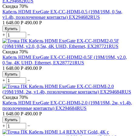
Скидка
70%
Кабель HDMI ExeGate EX-CC-HDMI-0.5 (19M/19M, 0,5м,
v1.4b, позолоченные контакты) EX294682RUS
1 648.00
Р
490.00
Р
Купить
+
−
Скидка
70%
Кабель HDMI ExeGate EX-CC-HDMI2-0.5F (19M/19M, v2.0,
0,5м, 4K UHD, Ethernet, EX287721RUS
1 648.00
Р
490.00
Р
Купить
+
−
Скидка
70%
Кабель HDMI ExeGate EX-CC-HDMI-2.0 (19M/19M, 2м, v1.4b,
позолоченные контакты) EX294684RUS
1 648.00
Р
490.00
Р
Купить
+
−