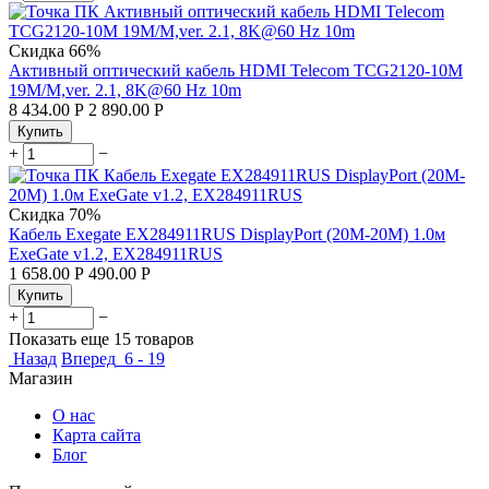
Скидка
66%
Активный оптический кабель HDMI Telecom TCG2120-10M
19M/M,ver. 2.1, 8K@60 Hz 10m
8 434.00
Р
2 890.00
Р
Купить
+
−
Скидка
70%
Кабель Exegate EX284911RUS DisplayPort (20M-20M) 1.0м
ExeGate
v1.2, EX284911RUS
1 658.00
Р
490.00
Р
Купить
+
−
Показать еще 15 товаров
Назад
Вперед
6 - 19
Магазин
О нас
Карта сайта
Блог