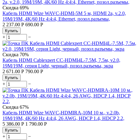
Скидка
69%
Кабель HDMI Wize WAVC-HDMI-5M 5 м, HDMI 2a, v.2.0,
19M/19M, 4K/60 Hz 4:4:4, Ethernet, позол.разъемы,
2 237.00
Р
690.00
Р
Купить
+
−
Скидка
70%
Кабель HDMI Cablexpert CC-HDMI4L-7.5M, 7.5м, v2.0,
19M/19M, серия Light, черный, позол.разъемы, экра
2 671.00
Р
790.00
Р
Купить
+
−
Скидка
67%
Кабель HDMI Wize WAVC-HDMIRA-10M 10 м., v.2.0b,
19M/19M, 4K/60 Hz 4:4:4, 26 AWG, HDCP 1.4, HDCP 2.2,
5 386.00
Р
1 790.00
Р
Купить
+
−