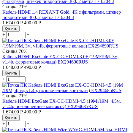
Скидка
71%
Кабель HDMI 1.4 REXANT Gold, 4К с фильтрами, штекер
поворотный 360, 2 метра 17-6204-3
1 674.00
Р
490.00
Р
Купить
+
−
Скидка
70%
Кабель HDMI ExeGate EX-CC-HDMI-3.0F (19M/19M, 3м,
v1.4b, ферритовые кольца) EX294690RUS
1 648.00
Р
490.00
Р
Купить
+
−
Скидка
71%
Кабель HDMI ExeGate EX-CC-HDMI-4.5 (19M /19M, 4,5м,
v1.4b, позолоченные контакты) EX294685RUS
1 674.00
Р
490.00
Р
Купить
+
−