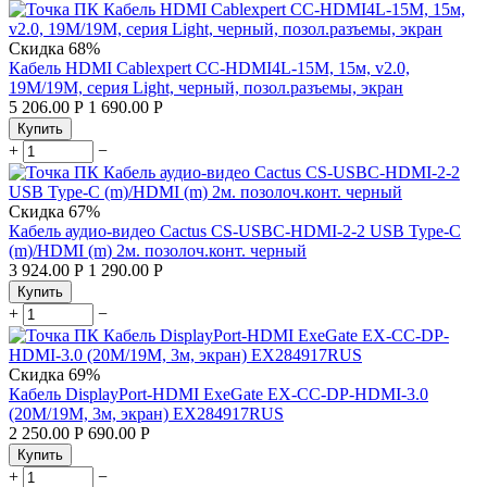
Скидка
68%
Кабель HDMI Cablexpert CC-HDMI4L-15M, 15м, v2.0,
19M/19M, серия Light, черный, позол.разъемы, экран
5 206.00
Р
1 690.00
Р
Купить
+
−
Скидка
67%
Кабель аудио-видео Cactus CS-USBC-HDMI-2-2 USB Type-C
(m)/HDMI (m) 2м. позолоч.конт. черный
3 924.00
Р
1 290.00
Р
Купить
+
−
Скидка
69%
Кабель DisplayPort-HDMI ExeGate EX-CC-DP-HDMI-3.0
(20M/19M, 3м, экран) EX284917RUS
2 250.00
Р
690.00
Р
Купить
+
−