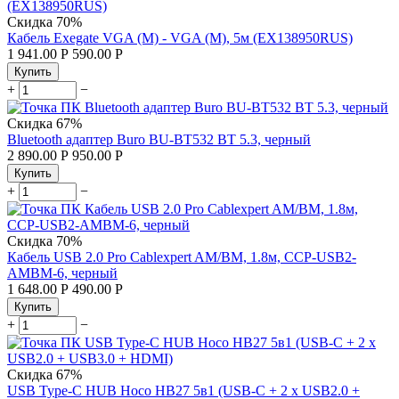
Скидка
70%
Кабель Exegate VGA (M) - VGA (M), 5м (EX138950RUS)
1 941.00
Р
590.00
Р
Купить
+
−
Скидка
67%
Bluetooth адаптер Buro BU-BT532 BT 5.3, черный
2 890.00
Р
950.00
Р
Купить
+
−
Скидка
70%
Кабель USB 2.0 Pro Cablexpert AM/BM, 1.8м, CCP-USB2-
AMBM-6, черный
1 648.00
Р
490.00
Р
Купить
+
−
Скидка
67%
USB Type-C HUB Hoco HB27 5в1 (USB-C + 2 x USB2.0 +