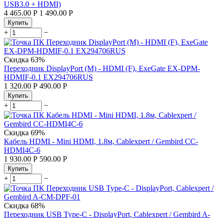
USB3.0 + HDMI)
4 465.00
Р
1 490.00
Р
Купить
+
−
Скидка
63%
Переходник DisplayPort (M) - HDMI (F), ExeGate EX-DPM-
HDMIF-0.1 EX294706RUS
1 320.00
Р
490.00
Р
Купить
+
−
Скидка
69%
Кабель HDMI - Mini HDMI, 1.8м, Cablexpert / Gembird CC-
HDMI4C-6
1 930.00
Р
590.00
Р
Купить
+
−
Скидка
68%
Переходник USB Type-C - DisplayPort, Cablexpert / Gembird A-