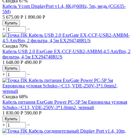
Скидка
67%
Кабель Vcom DisplayPort v1.4, 8K@60Hz, 5m, медь (CG635-
5M)
5 675.00
Р
1 890.00
Р
Купить
+
−
Скидка
70%
Кабель USB 2.0 ExeGate EX-CCF-USB2-AMBM-4.5 Am/Bm, 2
фильтра, 4,5м EX294748RUS
1 648.00
Р
490.00
Р
Купить
+
−
Скидка
68%
Кабель питания ExeGate Power PC-5P 5м Евровилка угловая
Schuko->C13, VDE-250V-3*1.0mm2, черный
1 830.00
Р
590.00
Р
Купить
+
−