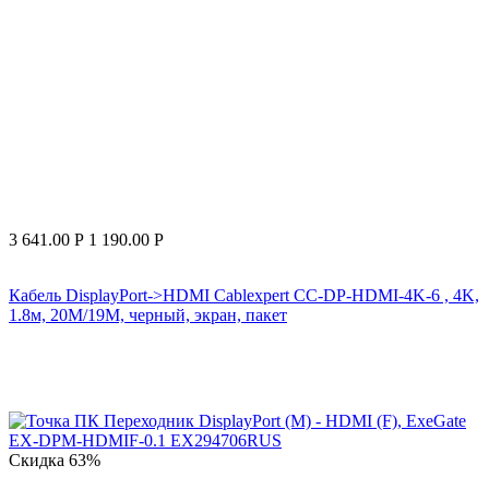
3 641.00
Р
1 190.00
Р
Кабель DisplayPort->HDMI Cablexpert CC-DP-HDMI-4K-6 , 4K,
1.8м, 20M/19M, черный, экран, пакет
Скидка
63%