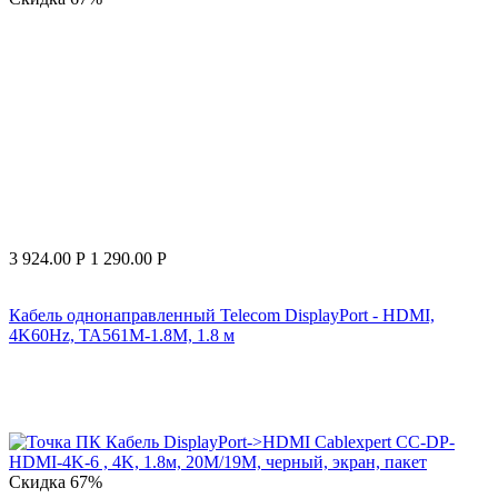
3 924.00
Р
1 290.00
Р
Кабель однонаправленный Telecom DisplayPort - HDMI,
4K60Hz, TA561M-1.8M, 1.8 м
Скидка
67%