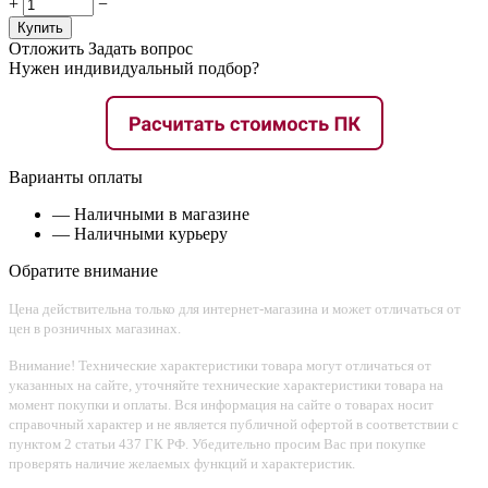
+
−
Купить
Отложить
Задать вопрос
Нужен индивидуальный подбор?
Варианты оплаты
— Наличными в магазине
— Наличными курьеру
Обратите внимание
Цена действительна только для интернет-магазина и может отличаться от
цен в розничных магазинах.
Внимание! Технические характеристики товара могут отличаться от
указанных на сайте, уточняйте технические характеристики товара на
момент покупки и оплаты. Вся информация на сайте о товарах носит
справочный характер и не является публичной офертой в соответствии с
пунктом 2 статьи 437 ГК РФ. Убедительно просим Вас при покупке
проверять наличие желаемых функций и характеристик.