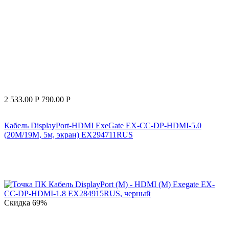
2 533.00
Р
790.00
Р
Кабель DisplayPort-HDMI ExeGate EX-CC-DP-HDMI-5.0
(20M/19M, 5м, экран) EX294711RUS
Скидка
69%