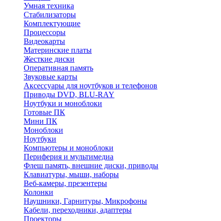
Умная техника
Стабилизаторы
Комплектующие
Процессоры
Видеокарты
Материнские платы
Жесткие диски
Оперативная память
Звуковые карты
Аксессуары для ноутбуков и телефонов
Приводы DVD, BLU-RAY
Ноутбуки и моноблоки
Готовые ПК
Мини ПК
Моноблоки
Ноутбуки
Компьютеры и моноблоки
Периферия и мультимедиа
Флеш память, внешние диски, приводы
Клавиатуры, мыши, наборы
Веб-камеры, презентеры
Колонки
Наушники, Гарнитуры, Микрофоны
Кабели, переходники, адаптеры
Проекторы