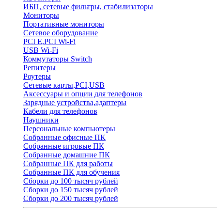
ИБП, сетевые фильтры, стабилизаторы
Мониторы
Портативные мониторы
Сетевое оборудование
PCI E,PCI Wi-Fi
USB Wi-Fi
Коммутаторы Switch
Репитеры
Роутеры
Сетевые карты,PCI,USB
Аксессуары и опции для телефонов
Зарядные устройства,адаптеры
Кабели для телефонов
Наушники
Персональные компьютеры
Собранные офисные ПК
Собранные игровые ПК
Собранные домашние ПК
Собранные ПК для работы
Собранные ПК для обучения
Сборки до 100 тысяч рублей
Сборки до 150 тысяч рублей
Сборки до 200 тысяч рублей