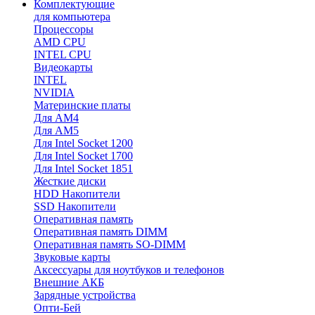
Комплектующие
для компьютера
Процессоры
AMD CPU
INTEL CPU
Видеокарты
INTEL
NVIDIA
Материнские платы
Для AM4
Для AM5
Для Intel Socket 1200
Для Intel Socket 1700
Для Intel Socket 1851
Жесткие диски
HDD Накопители
SSD Накопители
Оперативная память
Оперативная память DIMM
Оперативная память SO-DIMM
Звуковые карты
Аксессуары для ноутбуков и телефонов
Внешние АКБ
Зарядные устройства
Опти-Бей