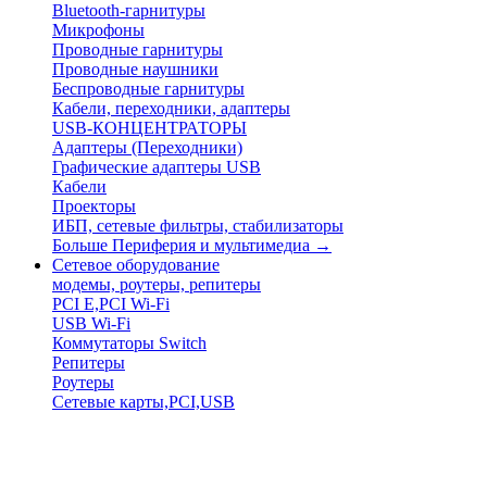
Bluetooth-гарнитуры
Микрофоны
Проводные гарнитуры
Проводные наушники
Беспроводные гарнитуры
Кабели, переходники, адаптеры
USB-КОНЦЕНТРАТОРЫ
Адаптеры (Переходники)
Графические адаптеры USB
Кабели
Проекторы
ИБП, сетевые фильтры, стабилизаторы
Больше Периферия и мультимедиа
→
Сетевое оборудование
модемы, роутеры, репитеры
PCI E,PCI Wi-Fi
USB Wi-Fi
Коммутаторы Switch
Репитеры
Роутеры
Сетевые карты,PCI,USB