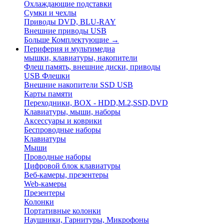
Охлаждающие подставки
Сумки и чехлы
Приводы DVD, BLU-RAY
Внешние приводы USB
Больше Комплектующие
→
Периферия и мультимедиа
мышки, клавиатуры, накопители
Флеш память, внешние диски, приводы
USB Флешки
Внешние накопители SSD USB
Карты памяти
Переходники, BOX - HDD,M.2,SSD,DVD
Клавиатуры, мыши, наборы
Аксессуары и коврики
Беспроводные наборы
Клавиатуры
Мыши
Проводные наборы
Цифровой блок клавиатуры
Веб-камеры, презентеры
Web-камеры
Презентеры
Колонки
Портативные колонки
Наушники, Гарнитуры, Микрофоны