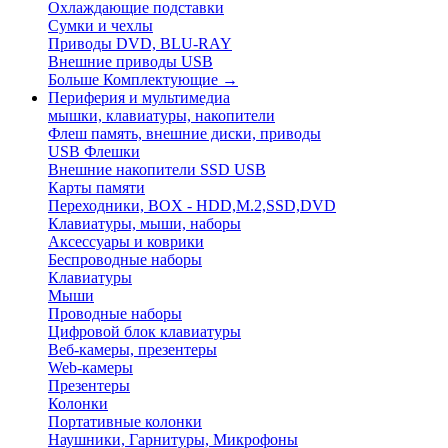
Охлаждающие подставки
Сумки и чехлы
Приводы DVD, BLU-RAY
Внешние приводы USB
Больше Комплектующие
→
Периферия и мультимедиа
мышки, клавиатуры, накопители
Флеш память, внешние диски, приводы
USB Флешки
Внешние накопители SSD USB
Карты памяти
Переходники, BOX - HDD,M.2,SSD,DVD
Клавиатуры, мыши, наборы
Аксессуары и коврики
Беспроводные наборы
Клавиатуры
Мыши
Проводные наборы
Цифровой блок клавиатуры
Веб-камеры, презентеры
Web-камеры
Презентеры
Колонки
Портативные колонки
Наушники, Гарнитуры, Микрофоны