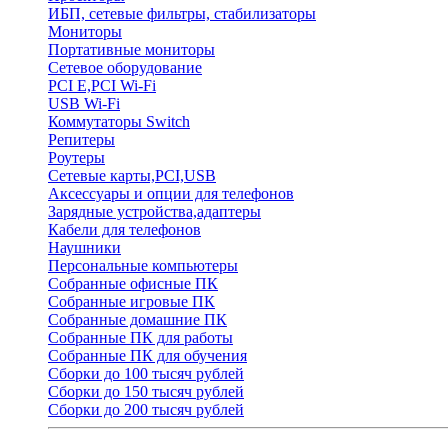
ИБП, сетевые фильтры, стабилизаторы
Мониторы
Портативные мониторы
Сетевое оборудование
PCI E,PCI Wi-Fi
USB Wi-Fi
Коммутаторы Switch
Репитеры
Роутеры
Сетевые карты,PCI,USB
Аксессуары и опции для телефонов
Зарядные устройства,адаптеры
Кабели для телефонов
Наушники
Персональные компьютеры
Собранные офисные ПК
Собранные игровые ПК
Собранные домашние ПК
Собранные ПК для работы
Собранные ПК для обучения
Сборки до 100 тысяч рублей
Сборки до 150 тысяч рублей
Сборки до 200 тысяч рублей