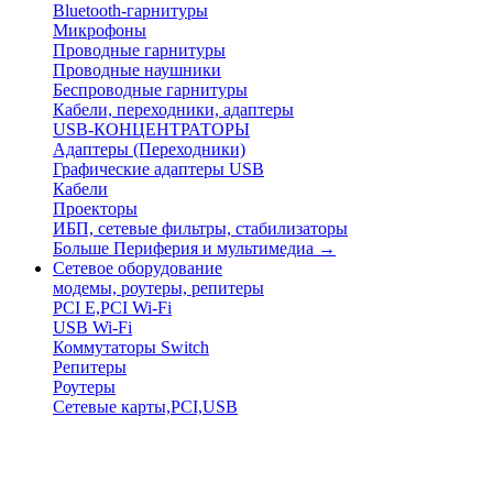
Bluetooth-гарнитуры
Микрофоны
Проводные гарнитуры
Проводные наушники
Беспроводные гарнитуры
Кабели, переходники, адаптеры
USB-КОНЦЕНТРАТОРЫ
Адаптеры (Переходники)
Графические адаптеры USB
Кабели
Проекторы
ИБП, сетевые фильтры, стабилизаторы
Больше Периферия и мультимедиа
→
Сетевое оборудование
модемы, роутеры, репитеры
PCI E,PCI Wi-Fi
USB Wi-Fi
Коммутаторы Switch
Репитеры
Роутеры
Сетевые карты,PCI,USB