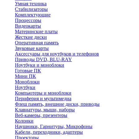
Умная техника
Стабилизаторы
Комплектующие
Процессоры
Видеокарты
Материнские платы
Жесткие диски
Оперативная память
Звуковые карты
Аксессуары для ноутбуков и телефонов
Приводы DVD, BLU-RAY
Ноутбуки и моноблоки
Готовые ПК
Мини ПК
Моноблоки
Ноутбуки
Компьютеры и моноблоки
Периферия и мультимедиа
Флеш память, внешние диски, приводы
Клавиатуры, мыши, наборы
Веб-камеры, презентеры
Колонки
Наушники, Гарнитуры, Микрофоны
Кабели, переходники, адаптеры
Проекторы