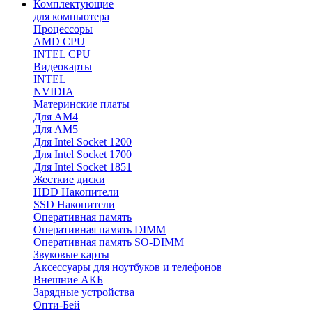
Комплектующие
для компьютера
Процессоры
AMD CPU
INTEL CPU
Видеокарты
INTEL
NVIDIA
Материнские платы
Для AM4
Для AM5
Для Intel Socket 1200
Для Intel Socket 1700
Для Intel Socket 1851
Жесткие диски
HDD Накопители
SSD Накопители
Оперативная память
Оперативная память DIMM
Оперативная память SO-DIMM
Звуковые карты
Аксессуары для ноутбуков и телефонов
Внешние АКБ
Зарядные устройства
Опти-Бей