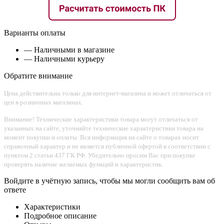
Варианты оплаты
— Наличными в магазине
— Наличными курьеру
Обратите внимание
Цена действительна только для интернет-магазина и может отличаться от
цен в розничных магазинах.
Внимание! Технические характеристики товара могут отличаться от
указанных на сайте, уточняйте технические характеристики товара на
момент покупки и оплаты. Вся информация на сайте о товарах носит
справочный характер и не является публичной офертой в соответствии с
пунктом 2 статьи 437 ГК РФ. Убедительно просим Вас при покупке
проверять наличие желаемых функций и характеристик.
Войдите в учётную запись, чтобы мы могли сообщить вам об
ответе
Характеристики
Подробное описание