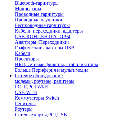
Bluetooth-гарнитуры
Микрофоны
Проводные гарнитуры
Проводные наушники
Беспроводные гарнитуры
Кабели, переходники, адаптеры
USB-КОНЦЕНТРАТОРЫ
Адаптеры (Переходники)
Графические адаптеры USB
Кабели
Проекторы
ИБП, сетевые фильтры, стабилизаторы
Больше Периферия и мультимедиа
→
Сетевое оборудование
модемы, роутеры, репитеры
PCI E,PCI Wi-Fi
USB Wi-Fi
Коммутаторы Switch
Репитеры
Роутеры
Сетевые карты,PCI,USB