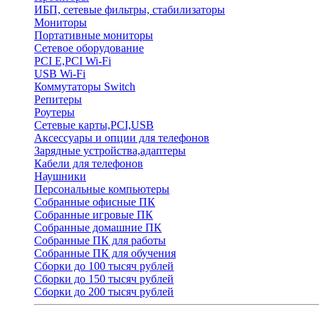
ИБП, сетевые фильтры, стабилизаторы
Мониторы
Портативные мониторы
Сетевое оборудование
PCI E,PCI Wi-Fi
USB Wi-Fi
Коммутаторы Switch
Репитеры
Роутеры
Сетевые карты,PCI,USB
Аксессуары и опции для телефонов
Зарядные устройства,адаптеры
Кабели для телефонов
Наушники
Персональные компьютеры
Собранные офисные ПК
Собранные игровые ПК
Собранные домашние ПК
Собранные ПК для работы
Собранные ПК для обучения
Сборки до 100 тысяч рублей
Сборки до 150 тысяч рублей
Сборки до 200 тысяч рублей