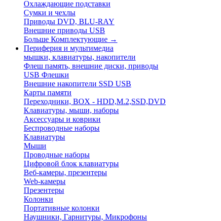
Охлаждающие подставки
Сумки и чехлы
Приводы DVD, BLU-RAY
Внешние приводы USB
Больше Комплектующие
→
Периферия и мультимедиа
мышки, клавиатуры, накопители
Флеш память, внешние диски, приводы
USB Флешки
Внешние накопители SSD USB
Карты памяти
Переходники, BOX - HDD,M.2,SSD,DVD
Клавиатуры, мыши, наборы
Аксессуары и коврики
Беспроводные наборы
Клавиатуры
Мыши
Проводные наборы
Цифровой блок клавиатуры
Веб-камеры, презентеры
Web-камеры
Презентеры
Колонки
Портативные колонки
Наушники, Гарнитуры, Микрофоны