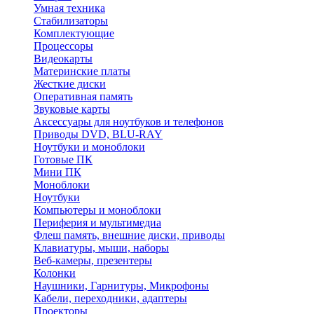
Умная техника
Стабилизаторы
Комплектующие
Процессоры
Видеокарты
Материнские платы
Жесткие диски
Оперативная память
Звуковые карты
Аксессуары для ноутбуков и телефонов
Приводы DVD, BLU-RAY
Ноутбуки и моноблоки
Готовые ПК
Мини ПК
Моноблоки
Ноутбуки
Компьютеры и моноблоки
Периферия и мультимедиа
Флеш память, внешние диски, приводы
Клавиатуры, мыши, наборы
Веб-камеры, презентеры
Колонки
Наушники, Гарнитуры, Микрофоны
Кабели, переходники, адаптеры
Проекторы