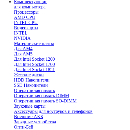
Комплектующие
для компьютера
Процессоры
AMD CPU
INTEL CPU
Видеокарты
INTEL
NVIDIA
Материнские платы
Для AM4
Для AM5
Для Intel Socket 1200
Для Intel Socket 1700
Для Intel Socket 1851
Жесткие диски
HDD Накопители
SSD Накопители
Оперативная память
Оперативная память DIMM
Оперативная память SO-DIMM
Звуковые карты
Аксессуары для ноутбуков и телефонов
Внешние АКБ
Зарядные устройства
Опти-Бей