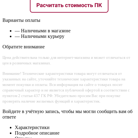
Варианты оплаты
— Наличными в магазине
— Наличными курьеру
Обратите внимание
Цена действительна только для интернет-магазина и может отличаться от
цен в розничных магазинах.
Внимание! Технические характеристики товара могут отличаться от
указанных на сайте, уточняйте технические характеристики товара на
момент покупки и оплаты. Вся информация на сайте о товарах носит
справочный характер и не является публичной офертой в соответствии с
пунктом 2 статьи 437 ГК РФ. Убедительно просим Вас при покупке
проверять наличие желаемых функций и характеристик.
Войдите в учётную запись, чтобы мы могли сообщить вам об
ответе
Характеристики
Подробное описание