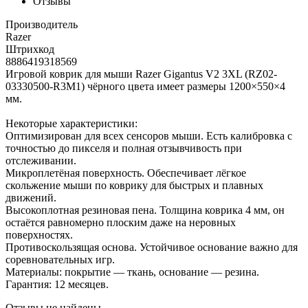
Отзывы
Производитель
Razer
Штрихкод
8886419318569
Игровой коврик для мыши Razer Gigantus V2 3XL (RZ02-
03330500-R3M1) чёрного цвета имеет размеры 1200×550×4
мм.
Некоторые характеристики:
Оптимизирован для всех сенсоров мыши. Есть калибровка с
точностью до пикселя и полная отзывчивость при
отслеживании.
Микроплетёная поверхность. Обеспечивает лёгкое
скольжение мыши по коврику для быстрых и плавных
движений.
Высокоплотная резиновая пена. Толщина коврика 4 мм, он
остаётся равномерно плоским даже на неровных
поверхностях.
Противоскользящая основа. Устойчивое основание важно для
соревновательных игр.
Материалы: покрытие — ткань, основание — резина.
Гарантия: 12 месяцев.
Отзывы не найдены