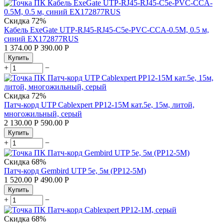
Скидка
72%
Кабель ExeGate UTP-RJ45-RJ45-C5e-PVC-CCA-0.5M, 0.5 м,
синий EX172877RUS
1 374.00
Р
390.00
Р
Купить
+
−
Скидка
72%
Патч-корд UTP Cablexpert PP12-15M кат.5e, 15м, литой,
многожильный, серый
2 130.00
Р
590.00
Р
Купить
+
−
Скидка
68%
Патч-корд Gembird UTP 5e, 5м (PP12-5M)
1 520.00
Р
490.00
Р
Купить
+
−
Скидка
68%