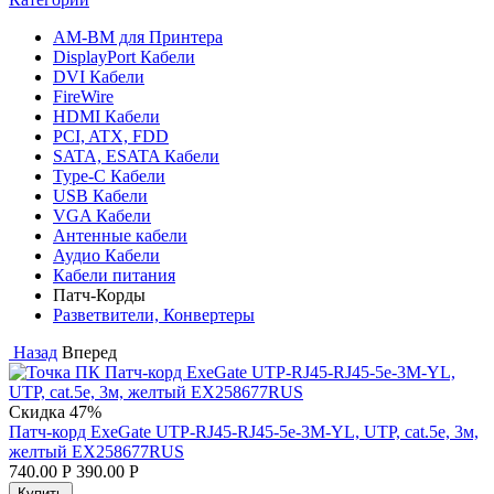
AM-BM для Принтера
DisplayPort Кабели
DVI Кабели
FireWire
HDMI Кабели
PCI, ATX, FDD
SATA, ESATA Кабели
Type-C Кабели
USB Кабели
VGA Кабели
Антенные кабели
Аудио Кабели
Кабели питания
Патч-Корды
Разветвители, Конвертеры
Назад
Вперед
Скидка
47%
Патч-корд ExeGate UTP-RJ45-RJ45-5e-3M-YL, UTP, cat.5e, 3м,
желтый EX258677RUS
740.00
Р
390.00
Р
Купить