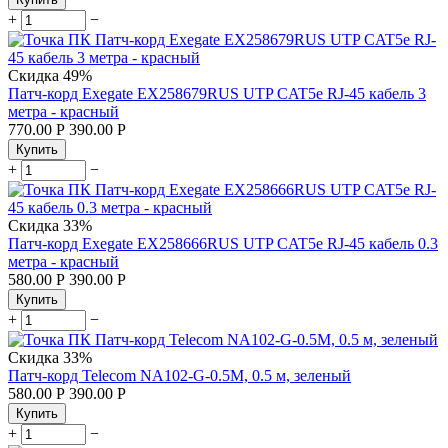
+
−
Скидка
49%
Патч-корд Exegate EX258679RUS UTP CAT5e RJ-45 кабель 3
метра - красный
770.00
Р
390.00
Р
Купить
+
−
Скидка
33%
Патч-корд Exegate EX258666RUS UTP CAT5e RJ-45 кабель 0.3
метра - красный
580.00
Р
390.00
Р
Купить
+
−
Скидка
33%
Патч-корд Telecom NA102-G-0.5M, 0.5 м, зеленый
580.00
Р
390.00
Р
Купить
+
−