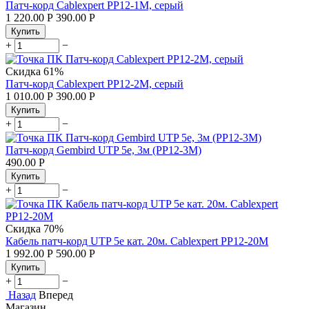
Патч-корд Cablexpert PP12-1M, серый
1 220.00
Р
390.00
Р
Купить
+
−
Скидка
61%
Патч-корд Cablexpert PP12-2M, серый
1 010.00
Р
390.00
Р
Купить
+
−
Патч-корд Gembird UTP 5e, 3м (PP12-3M)
490.00
Р
Купить
+
−
Скидка
70%
Кабель патч-корд UTP 5e кат. 20м. Cablexpert PP12-20M
1 992.00
Р
590.00
Р
Купить
+
−
Назад
Вперед
Магазин