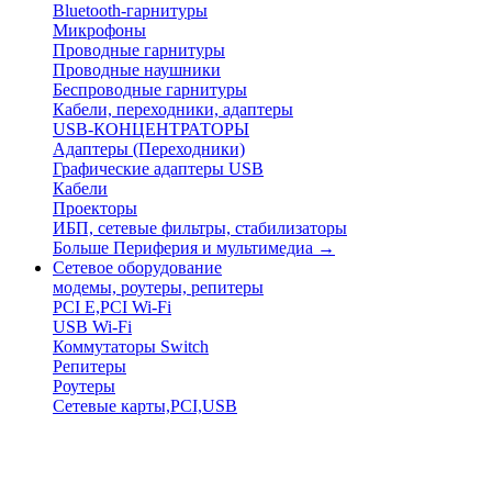
Bluetooth-гарнитуры
Микрофоны
Проводные гарнитуры
Проводные наушники
Беспроводные гарнитуры
Кабели, переходники, адаптеры
USB-КОНЦЕНТРАТОРЫ
Адаптеры (Переходники)
Графические адаптеры USB
Кабели
Проекторы
ИБП, сетевые фильтры, стабилизаторы
Больше Периферия и мультимедиа
→
Сетевое оборудование
модемы, роутеры, репитеры
PCI E,PCI Wi-Fi
USB Wi-Fi
Коммутаторы Switch
Репитеры
Роутеры
Сетевые карты,PCI,USB