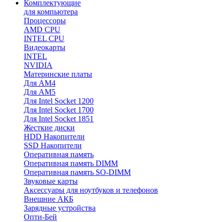
Комплектующие
для компьютера
Процессоры
AMD CPU
INTEL CPU
Видеокарты
INTEL
NVIDIA
Материнские платы
Для AM4
Для AM5
Для Intel Socket 1200
Для Intel Socket 1700
Для Intel Socket 1851
Жесткие диски
HDD Накопители
SSD Накопители
Оперативная память
Оперативная память DIMM
Оперативная память SO-DIMM
Звуковые карты
Аксессуары для ноутбуков и телефонов
Внешние АКБ
Зарядные устройства
Опти-Бей