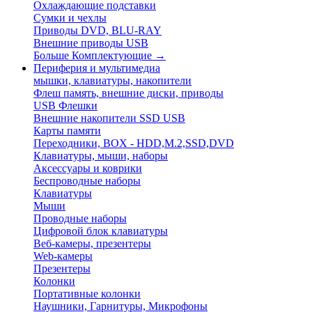
Охлаждающие подставки
Сумки и чехлы
Приводы DVD, BLU-RAY
Внешние приводы USB
Больше Комплектующие
→
Периферия и мультимедиа
мышки, клавиатуры, накопители
Флеш память, внешние диски, приводы
USB Флешки
Внешние накопители SSD USB
Карты памяти
Переходники, BOX - HDD,M.2,SSD,DVD
Клавиатуры, мыши, наборы
Аксессуары и коврики
Беспроводные наборы
Клавиатуры
Мыши
Проводные наборы
Цифровой блок клавиатуры
Веб-камеры, презентеры
Web-камеры
Презентеры
Колонки
Портативные колонки
Наушники, Гарнитуры, Микрофоны