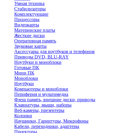
Умная техника
Стабилизаторы
Комплектующие
Процессоры
Видеокарты
Материнские платы
Жесткие диски
Оперативная память
Звуковые карты
Аксессуары для ноутбуков и телефонов
Приводы DVD, BLU-RAY
Ноутбуки и моноблоки
Готовые ПК
Мини ПК
Моноблоки
Ноутбуки
Компьютеры и моноблоки
Периферия и мультимедиа
Флеш память, внешние диски, приводы
Клавиатуры, мыши, наборы
Веб-камеры, презентеры
Колонки
Наушники, Гарнитуры, Микрофоны
Кабели, переходники, адаптеры
Проекторы