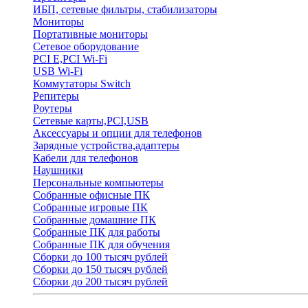
ИБП, сетевые фильтры, стабилизаторы
Мониторы
Портативные мониторы
Сетевое оборудование
PCI E,PCI Wi-Fi
USB Wi-Fi
Коммутаторы Switch
Репитеры
Роутеры
Сетевые карты,PCI,USB
Аксессуары и опции для телефонов
Зарядные устройства,адаптеры
Кабели для телефонов
Наушники
Персональные компьютеры
Собранные офисные ПК
Собранные игровые ПК
Собранные домашние ПК
Собранные ПК для работы
Собранные ПК для обучения
Сборки до 100 тысяч рублей
Сборки до 150 тысяч рублей
Сборки до 200 тысяч рублей