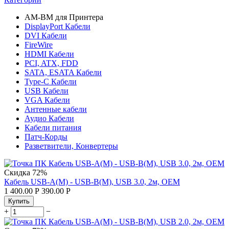
AM-BM для Принтера
DisplayPort Кабели
DVI Кабели
FireWire
HDMI Кабели
PCI, ATX, FDD
SATA, ESATA Кабели
Type-C Кабели
USB Кабели
VGA Кабели
Антенные кабели
Аудио Кабели
Кабели питания
Патч-Корды
Разветвители, Конвертеры
Скидка
72%
Кабель USB-A(M) - USB-B(M), USB 3.0, 2м, OEM
1 400.00
Р
390.00
Р
Купить
+
−