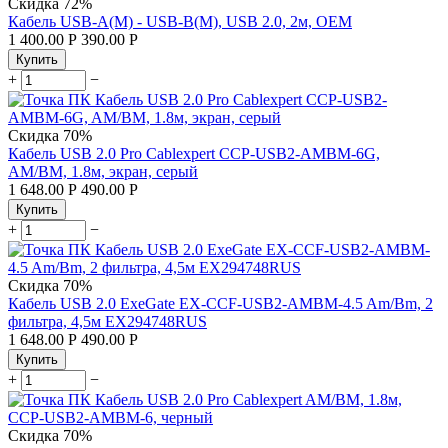
Скидка
72%
Кабель USB-A(M) - USB-B(M), USB 2.0, 2м, OEM
1 400.00
Р
390.00
Р
Купить
+
−
Скидка
70%
Кабель USB 2.0 Pro Cablexpert CCP-USB2-AMBM-6G,
AM/BM, 1.8м, экран, серый
1 648.00
Р
490.00
Р
Купить
+
−
Скидка
70%
Кабель USB 2.0 ExeGate EX-CCF-USB2-AMBM-4.5 Am/Bm, 2
фильтра, 4,5м EX294748RUS
1 648.00
Р
490.00
Р
Купить
+
−
Скидка
70%