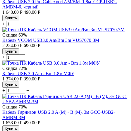
Кабель USB 2.0 Pro Cablexpert AM/BM, 1.8м, CCP-USB2-
AMBM-6, черный
1 648.00
Р
490.00
Р
Купить
+
−
Скидка
69%
Кабель VCOM USB3.0 Am/Bm 3m VUS7070-3M
2 224.00
Р
690.00
Р
Купить
+
−
Скидка
72%
Кабель USB 3.0 Am - Bm 1.8м МФУ
1 374.00
Р
390.00
Р
Купить
+
−
Скидка
70%
Кабель Гарнизон USB 2.0 A (M) - B (M), 3м GCC-USB2-
AMBM-3M
1 658.00
Р
490.00
Р
Купить