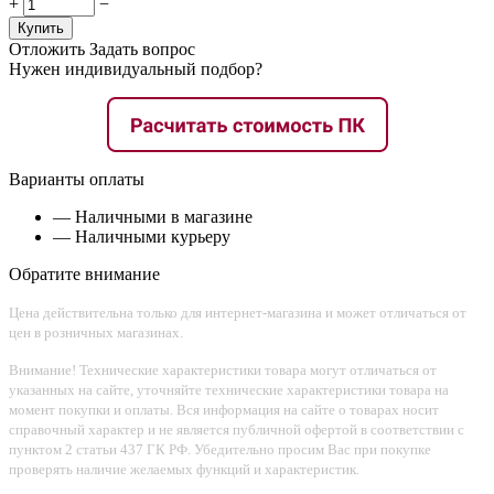
+
−
Купить
Отложить
Задать вопрос
Нужен индивидуальный подбор?
Варианты оплаты
— Наличными в магазине
— Наличными курьеру
Обратите внимание
Цена действительна только для интернет-магазина и может отличаться от
цен в розничных магазинах.
Внимание! Технические характеристики товара могут отличаться от
указанных на сайте, уточняйте технические характеристики товара на
момент покупки и оплаты. Вся информация на сайте о товарах носит
справочный характер и не является публичной офертой в соответствии с
пунктом 2 статьи 437 ГК РФ. Убедительно просим Вас при покупке
проверять наличие желаемых функций и характеристик.