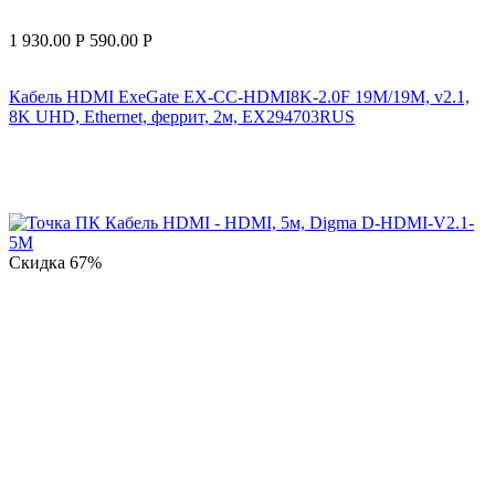
1 930.00
Р
590.00
Р
Кабель HDMI ExeGate EX-CC-HDMI8K-2.0F 19M/19M, v2.1,
8K UHD, Ethernet, феррит, 2м, EX294703RUS
Скидка
67%