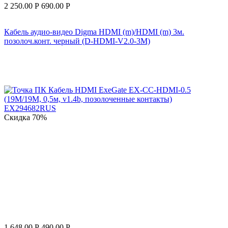
2 250.00
Р
690.00
Р
Кабель аудио-видео Digma HDMI (m)/HDMI (m) 3м.
позолоч.конт. черный (D-HDMI-V2.0-3M)
Скидка
70%
1 648.00
Р
490.00
Р