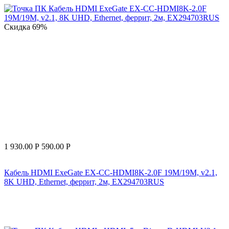
Скидка
69%
1 930.00
Р
590.00
Р
Кабель HDMI ExeGate EX-CC-HDMI8K-2.0F 19M/19M, v2.1,
8K UHD, Ethernet, феррит, 2м, EX294703RUS