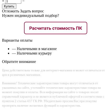
+
−
Купить
Отложить
Задать вопрос
Нужен индивидуальный подбор?
Варианты оплаты
— Наличными в магазине
— Наличными курьеру
Обратите внимание
Цена действительна только для интернет-магазина и может отличаться от
цен в розничных магазинах.
Внимание! Технические характеристики товара могут отличаться от
указанных на сайте, уточняйте технические характеристики товара на
момент покупки и оплаты. Вся информация на сайте о товарах носит
справочный характер и не является публичной офертой в соответствии с
пунктом 2 статьи 437 ГК РФ. Убедительно просим Вас при покупке
проверять наличие желаемых функций и характеристик.