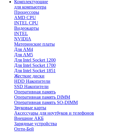
Комплектующие
для компьютера
Процессоры
AMD CPU
INTEL CPU
Видеокарты
INTEL
NVIDIA
Материнские платы
Для AM4
Для AM5
Для Intel Socket 1200
Для Intel Socket 1700
Для Intel Socket 1851
Жесткие диски
HDD Накопители
SSD Накопители
Оперативная память
Оперативная память DIMM
Оперативная память SO-DIMM
Звуковые карты
Аксессуары для ноутбуков и телефонов
Внешние АКБ
Зарядные устройства
Опти-Бей