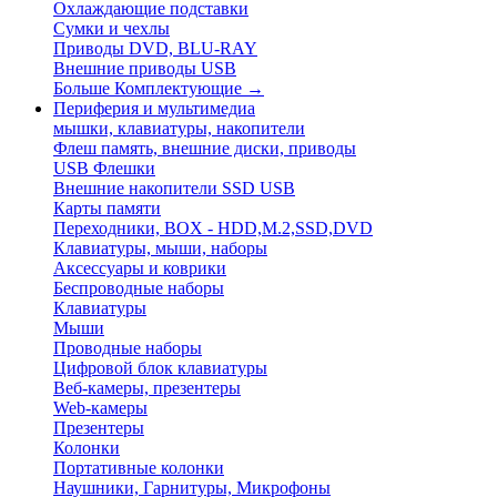
Охлаждающие подставки
Сумки и чехлы
Приводы DVD, BLU-RAY
Внешние приводы USB
Больше Комплектующие
→
Периферия и мультимедиа
мышки, клавиатуры, накопители
Флеш память, внешние диски, приводы
USB Флешки
Внешние накопители SSD USB
Карты памяти
Переходники, BOX - HDD,M.2,SSD,DVD
Клавиатуры, мыши, наборы
Аксессуары и коврики
Беспроводные наборы
Клавиатуры
Мыши
Проводные наборы
Цифровой блок клавиатуры
Веб-камеры, презентеры
Web-камеры
Презентеры
Колонки
Портативные колонки
Наушники, Гарнитуры, Микрофоны