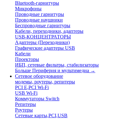
Bluetooth-гарнитуры
Микрофоны
Проводные гарнитуры
Проводные наушники
Беспроводные гарнитуры
Кабели, переходники, адаптеры
USB-КОНЦЕНТРАТОРЫ
Адаптеры (Переходники)
Графические адаптеры USB
Кабели
Проекторы
ИБП, сетевые фильтры, стабилизаторы
Больше Периферия и мультимедиа
→
Сетевое оборудование
модемы, роутеры, репитеры
PCI E,PCI Wi-Fi
USB Wi-Fi
Коммутаторы Switch
Репитеры
Роутеры
Сетевые карты,PCI,USB