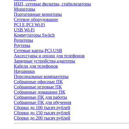
ИБП, сетевые фильтры, стабилизаторы
Мониторы
Портативные мониторы
Сетевое оборудование
PCI E,PCI Wi-Fi
USB Wi-Fi
Коммутаторы Switch
Репитеры
Роутеры
Сетевые карты,PCI,USB
Аксессуары и опции для телефонов
Зарядные устройства,адаптеры
Кабели для телефонов
Наушники
Персональные компьютеры
Собранные офисные ПК
Собранные игровые ПК
Собранные домашние ПК
Собранные ПК для работы
Собранные ПК для обучения
Сборки до 100 тысяч рублей
Сборки до 150 тысяч рублей
Сборки до 200 тысяч рублей