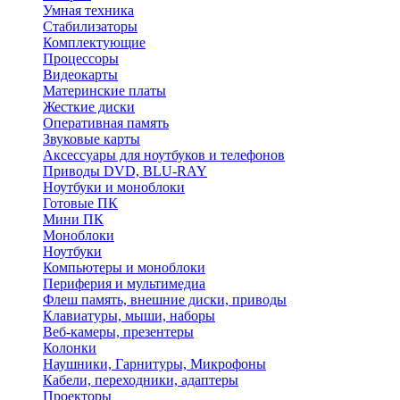
Умная техника
Стабилизаторы
Комплектующие
Процессоры
Видеокарты
Материнские платы
Жесткие диски
Оперативная память
Звуковые карты
Аксессуары для ноутбуков и телефонов
Приводы DVD, BLU-RAY
Ноутбуки и моноблоки
Готовые ПК
Мини ПК
Моноблоки
Ноутбуки
Компьютеры и моноблоки
Периферия и мультимедиа
Флеш память, внешние диски, приводы
Клавиатуры, мыши, наборы
Веб-камеры, презентеры
Колонки
Наушники, Гарнитуры, Микрофоны
Кабели, переходники, адаптеры
Проекторы