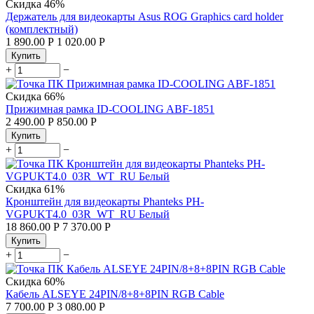
Скидка
46%
Держатель для видеокарты Asus ROG Graphics card holder
(комплектный)
1 890.00
Р
1 020.00
Р
Купить
+
−
Скидка
66%
Прижимная рамка ID-COOLING ABF-1851
2 490.00
Р
850.00
Р
Купить
+
−
Скидка
61%
Кронштейн для видеокарты Phanteks PH-
VGPUKT4.0_03R_WT_RU Белый
18 860.00
Р
7 370.00
Р
Купить
+
−
Скидка
60%
Кабель ALSEYE 24PIN/8+8+8PIN RGB Cable
7 700.00
Р
3 080.00
Р