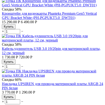
Скидка
58%
Кронштейн для видеокарты Phanteks Premium Gen5 Vertical
GPU Bracket White (PH-PGPUKT5.0_DWT01)
15 290.00
Р
6 490.00
Р
Купить
+
−
Скидка
58%
Кабель-удлинитель USB 3.0 19/20pin для материнской платы,
12 см, черный
1 730.00
Р
720.00
Р
Купить
+
−
Скидка
66%
Накладка UPSIREN для провода материнской платы ARGB 24
PIN белая
3 770.00
Р
1 290.00
Р
Купить
+
−