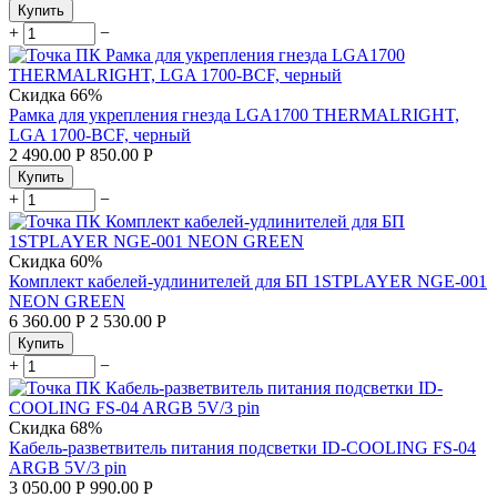
Купить
+
−
Скидка
66%
Рамка для укрепления гнезда LGA1700 THERMALRIGHT,
LGA 1700-BCF, черный
2 490.00
Р
850.00
Р
Купить
+
−
Скидка
60%
Комплект кабелей-удлинителей для БП 1STPLAYER NGE-001
NEON GREEN
6 360.00
Р
2 530.00
Р
Купить
+
−
Скидка
68%
Кабель-разветвитель питания подсветки ID-COOLING FS-04
ARGB 5V/3 pin
3 050.00
Р
990.00
Р