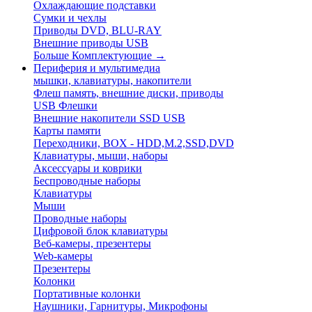
Охлаждающие подставки
Сумки и чехлы
Приводы DVD, BLU-RAY
Внешние приводы USB
Больше Комплектующие
→
Периферия и мультимедиа
мышки, клавиатуры, накопители
Флеш память, внешние диски, приводы
USB Флешки
Внешние накопители SSD USB
Карты памяти
Переходники, BOX - HDD,M.2,SSD,DVD
Клавиатуры, мыши, наборы
Аксессуары и коврики
Беспроводные наборы
Клавиатуры
Мыши
Проводные наборы
Цифровой блок клавиатуры
Веб-камеры, презентеры
Web-камеры
Презентеры
Колонки
Портативные колонки
Наушники, Гарнитуры, Микрофоны