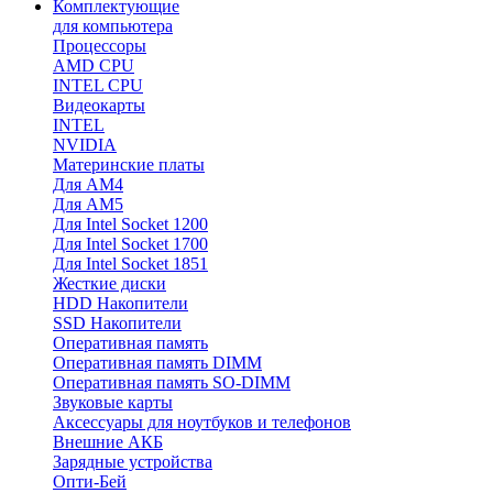
Комплектующие
для компьютера
Процессоры
AMD CPU
INTEL CPU
Видеокарты
INTEL
NVIDIA
Материнские платы
Для AM4
Для AM5
Для Intel Socket 1200
Для Intel Socket 1700
Для Intel Socket 1851
Жесткие диски
HDD Накопители
SSD Накопители
Оперативная память
Оперативная память DIMM
Оперативная память SO-DIMM
Звуковые карты
Аксессуары для ноутбуков и телефонов
Внешние АКБ
Зарядные устройства
Опти-Бей