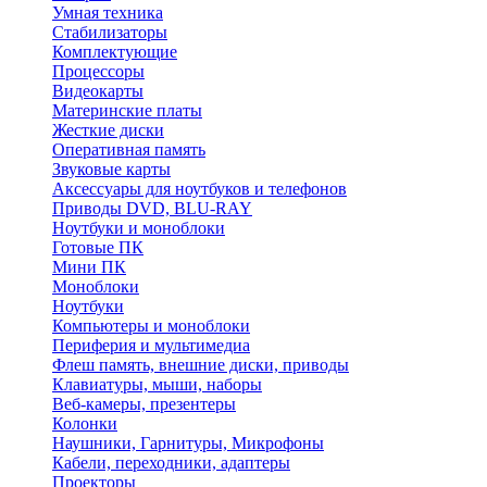
Умная техника
Стабилизаторы
Комплектующие
Процессоры
Видеокарты
Материнские платы
Жесткие диски
Оперативная память
Звуковые карты
Аксессуары для ноутбуков и телефонов
Приводы DVD, BLU-RAY
Ноутбуки и моноблоки
Готовые ПК
Мини ПК
Моноблоки
Ноутбуки
Компьютеры и моноблоки
Периферия и мультимедиа
Флеш память, внешние диски, приводы
Клавиатуры, мыши, наборы
Веб-камеры, презентеры
Колонки
Наушники, Гарнитуры, Микрофоны
Кабели, переходники, адаптеры
Проекторы