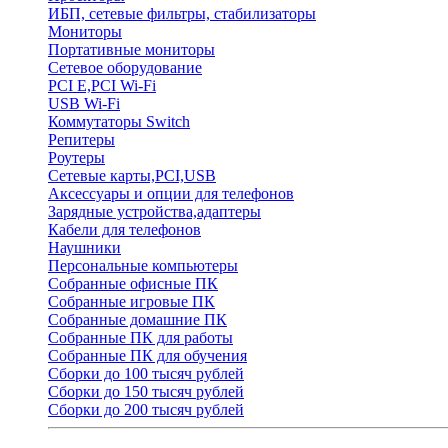
ИБП, сетевые фильтры, стабилизаторы
Мониторы
Портативные мониторы
Сетевое оборудование
PCI E,PCI Wi-Fi
USB Wi-Fi
Коммутаторы Switch
Репитеры
Роутеры
Сетевые карты,PCI,USB
Аксессуары и опции для телефонов
Зарядные устройства,адаптеры
Кабели для телефонов
Наушники
Персональные компьютеры
Собранные офисные ПК
Собранные игровые ПК
Собранные домашние ПК
Собранные ПК для работы
Собранные ПК для обучения
Сборки до 100 тысяч рублей
Сборки до 150 тысяч рублей
Сборки до 200 тысяч рублей