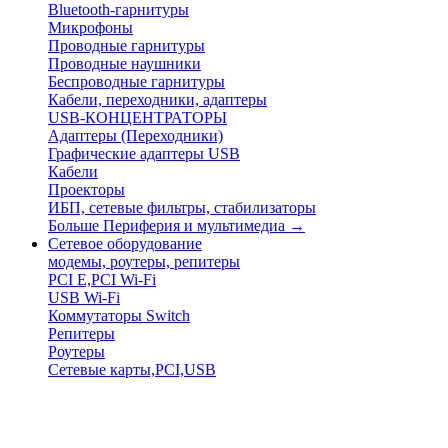
Bluetooth-гарнитуры
Микрофоны
Проводные гарнитуры
Проводные наушники
Беспроводные гарнитуры
Кабели, переходники, адаптеры
USB-КОНЦЕНТРАТОРЫ
Адаптеры (Переходники)
Графические адаптеры USB
Кабели
Проекторы
ИБП, сетевые фильтры, стабилизаторы
Больше Периферия и мультимедиа
→
Сетевое оборудование
модемы, роутеры, репитеры
PCI E,PCI Wi-Fi
USB Wi-Fi
Коммутаторы Switch
Репитеры
Роутеры
Сетевые карты,PCI,USB