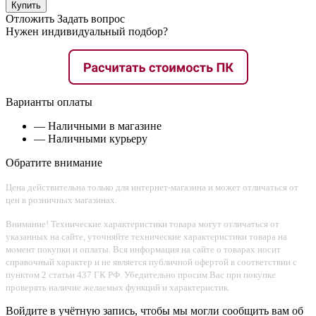
Купить
Отложить
Задать вопрос
Нужен индивидуальный подбор?
Варианты оплаты
— Наличными в магазине
— Наличными курьеру
Обратите внимание
Цена действительна только для интернет-магазина и может отличаться от
цен в розничных магазинах.
Внимание! Технические характеристики товара могут отличаться от
указанных на сайте, уточняйте технические характеристики товара на
момент покупки и оплаты. Вся информация на сайте о товарах носит
справочный характер и не является публичной офертой в соответствии с
пунктом 2 статьи 437 ГК РФ. Убедительно просим Вас при покупке
проверять наличие желаемых функций и характеристик.
Войдите в учётную запись, чтобы мы могли сообщить вам об