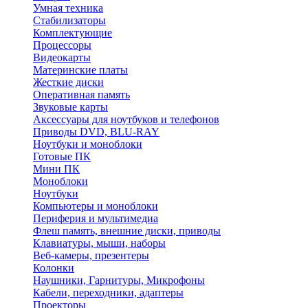
Умная техника
Стабилизаторы
Комплектующие
Процессоры
Видеокарты
Материнские платы
Жесткие диски
Оперативная память
Звуковые карты
Аксессуары для ноутбуков и телефонов
Приводы DVD, BLU-RAY
Ноутбуки и моноблоки
Готовые ПК
Мини ПК
Моноблоки
Ноутбуки
Компьютеры и моноблоки
Периферия и мультимедиа
Флеш память, внешние диски, приводы
Клавиатуры, мыши, наборы
Веб-камеры, презентеры
Колонки
Наушники, Гарнитуры, Микрофоны
Кабели, переходники, адаптеры
Проекторы