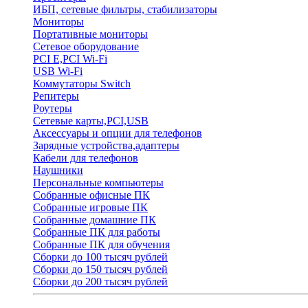
ИБП, сетевые фильтры, стабилизаторы
Мониторы
Портативные мониторы
Сетевое оборудование
PCI E,PCI Wi-Fi
USB Wi-Fi
Коммутаторы Switch
Репитеры
Роутеры
Сетевые карты,PCI,USB
Аксессуары и опции для телефонов
Зарядные устройства,адаптеры
Кабели для телефонов
Наушники
Персональные компьютеры
Собранные офисные ПК
Собранные игровые ПК
Собранные домашние ПК
Собранные ПК для работы
Собранные ПК для обучения
Сборки до 100 тысяч рублей
Сборки до 150 тысяч рублей
Сборки до 200 тысяч рублей