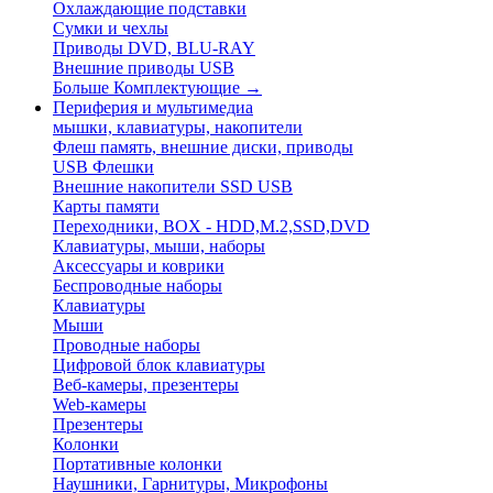
Охлаждающие подставки
Сумки и чехлы
Приводы DVD, BLU-RAY
Внешние приводы USB
Больше Комплектующие
→
Периферия и мультимедиа
мышки, клавиатуры, накопители
Флеш память, внешние диски, приводы
USB Флешки
Внешние накопители SSD USB
Карты памяти
Переходники, BOX - HDD,M.2,SSD,DVD
Клавиатуры, мыши, наборы
Аксессуары и коврики
Беспроводные наборы
Клавиатуры
Мыши
Проводные наборы
Цифровой блок клавиатуры
Веб-камеры, презентеры
Web-камеры
Презентеры
Колонки
Портативные колонки
Наушники, Гарнитуры, Микрофоны