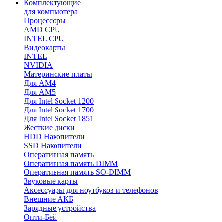
Комплектующие
для компьютера
Процессоры
AMD CPU
INTEL CPU
Видеокарты
INTEL
NVIDIA
Материнские платы
Для AM4
Для AM5
Для Intel Socket 1200
Для Intel Socket 1700
Для Intel Socket 1851
Жесткие диски
HDD Накопители
SSD Накопители
Оперативная память
Оперативная память DIMM
Оперативная память SO-DIMM
Звуковые карты
Аксессуары для ноутбуков и телефонов
Внешние АКБ
Зарядные устройства
Опти-Бей