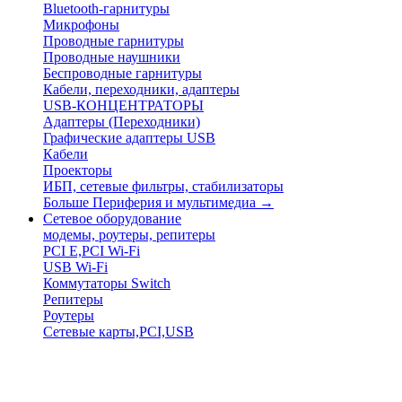
Bluetooth-гарнитуры
Микрофоны
Проводные гарнитуры
Проводные наушники
Беспроводные гарнитуры
Кабели, переходники, адаптеры
USB-КОНЦЕНТРАТОРЫ
Адаптеры (Переходники)
Графические адаптеры USB
Кабели
Проекторы
ИБП, сетевые фильтры, стабилизаторы
Больше Периферия и мультимедиа
→
Сетевое оборудование
модемы, роутеры, репитеры
PCI E,PCI Wi-Fi
USB Wi-Fi
Коммутаторы Switch
Репитеры
Роутеры
Сетевые карты,PCI,USB