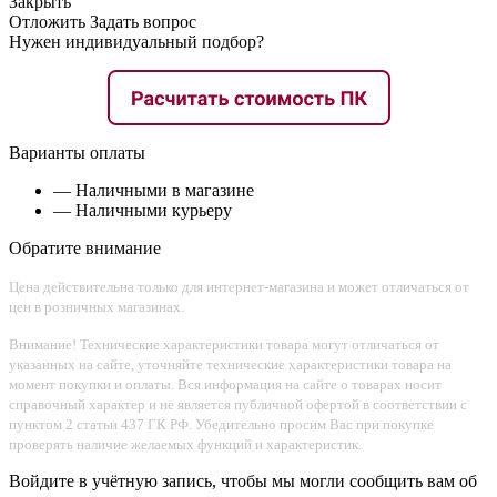
Закрыть
Отложить
Задать вопрос
Нужен индивидуальный подбор?
Варианты оплаты
— Наличными в магазине
— Наличными курьеру
Обратите внимание
Цена действительна только для интернет-магазина и может отличаться от
цен в розничных магазинах.
Внимание! Технические характеристики товара могут отличаться от
указанных на сайте, уточняйте технические характеристики товара на
момент покупки и оплаты. Вся информация на сайте о товарах носит
справочный характер и не является публичной офертой в соответствии с
пунктом 2 статьи 437 ГК РФ. Убедительно просим Вас при покупке
проверять наличие желаемых функций и характеристик.
Войдите в учётную запись, чтобы мы могли сообщить вам об