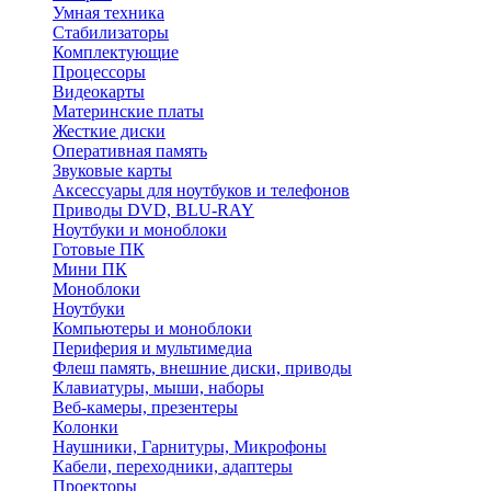
Умная техника
Стабилизаторы
Комплектующие
Процессоры
Видеокарты
Материнские платы
Жесткие диски
Оперативная память
Звуковые карты
Аксессуары для ноутбуков и телефонов
Приводы DVD, BLU-RAY
Ноутбуки и моноблоки
Готовые ПК
Мини ПК
Моноблоки
Ноутбуки
Компьютеры и моноблоки
Периферия и мультимедиа
Флеш память, внешние диски, приводы
Клавиатуры, мыши, наборы
Веб-камеры, презентеры
Колонки
Наушники, Гарнитуры, Микрофоны
Кабели, переходники, адаптеры
Проекторы