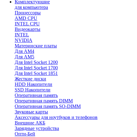
Комплектующие
для компьютера
Процессоры
AMD CPU
INTEL CPU
Видеокарты
INTEL
NVIDIA
Материнские платы
Для AM4
Для AM5
Для Intel Socket 1200
Для Intel Socket 1700
Для Intel Socket 1851
Жесткие диски
HDD Накопители
SSD Накопители
Оперативная память
Оперативная память DIMM
Оперативная память SO-DIMM
Звуковые карты
Аксессуары для ноутбуков и телефонов
Внешние АКБ
Зарядные устройства
Опти-Бей