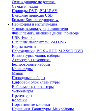
Охлаждающие подставки
Сумки и чехлы
Приводы DVD, BLU-RAY
Внешние приводы USB
Больше Комплектующие
→
Периферия и мультимедиа
мышки, клавиатуры, накопители
Флеш память, внешние диски, приводы
USB Флешки
Внешние накопители SSD USB
Карты памяти
Переходники, BOX - HDD,M.2,SSD,DVD
Клавиатуры, мыши, наборы
Аксессуары и коврики
Беспроводные наборы
Клавиатуры
Мыши
Проводные наборы
Цифровой блок клавиатуры
Веб-камеры, презентеры
Web-камеры
Презентеры
Колонки
Портативные колонки
Наушники, Гарнитуры, Микрофоны