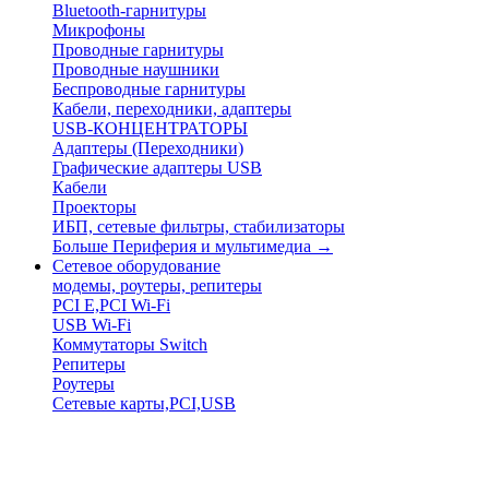
Bluetooth-гарнитуры
Микрофоны
Проводные гарнитуры
Проводные наушники
Беспроводные гарнитуры
Кабели, переходники, адаптеры
USB-КОНЦЕНТРАТОРЫ
Адаптеры (Переходники)
Графические адаптеры USB
Кабели
Проекторы
ИБП, сетевые фильтры, стабилизаторы
Больше Периферия и мультимедиа
→
Сетевое оборудование
модемы, роутеры, репитеры
PCI E,PCI Wi-Fi
USB Wi-Fi
Коммутаторы Switch
Репитеры
Роутеры
Сетевые карты,PCI,USB