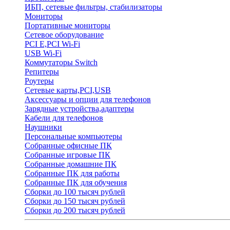
ИБП, сетевые фильтры, стабилизаторы
Мониторы
Портативные мониторы
Сетевое оборудование
PCI E,PCI Wi-Fi
USB Wi-Fi
Коммутаторы Switch
Репитеры
Роутеры
Сетевые карты,PCI,USB
Аксессуары и опции для телефонов
Зарядные устройства,адаптеры
Кабели для телефонов
Наушники
Персональные компьютеры
Собранные офисные ПК
Собранные игровые ПК
Собранные домашние ПК
Собранные ПК для работы
Собранные ПК для обучения
Сборки до 100 тысяч рублей
Сборки до 150 тысяч рублей
Сборки до 200 тысяч рублей