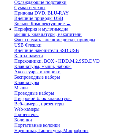
Охлаждающие подставки
Сумки и чехлы
Приводы DVD, BLU-RAY
Внешние приводы USB
Больше Комплектующие
→
Периферия и мультимедиа
мышки, клавиатуры, накопители
Флеш память, внешние диски, приводы
USB Флешки
Внешние накопители SSD USB
Карты памяти
Переходники, BOX - HDD,M.2,SSD,DVD
Клавиатуры, мыши, наборы
Аксессуары и коврики
Беспроводные наборы
Клавиатуры
Мыши
Проводные наборы
Цифровой блок клавиатуры
Веб-камеры, презентеры
Web-камеры
Презентеры
Колонки
Портативные колонки
Наушники, Гарнитуры, Микрофоны