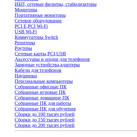
ИБП, сетевые фильтры, стабилизаторы
Мониторы
Портативные мониторы
Сетевое оборудование
PCI E,PCI Wi-Fi
USB Wi-Fi
Коммутаторы Switch
Репитеры
Роутеры
Сетевые карты,PCI,USB
Аксессуары и опции для телефонов
Зарядные устройства,адаптеры
Кабели для телефонов
Наушники
Персональные компьютеры
Собранные офисные ПК
Собранные игровые ПК
Собранные домашние ПК
Собранные ПК для работы
Собранные ПК для обучения
Сборки до 100 тысяч рублей
Сборки до 150 тысяч рублей
Сборки до 200 тысяч рублей