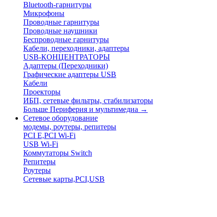
Bluetooth-гарнитуры
Микрофоны
Проводные гарнитуры
Проводные наушники
Беспроводные гарнитуры
Кабели, переходники, адаптеры
USB-КОНЦЕНТРАТОРЫ
Адаптеры (Переходники)
Графические адаптеры USB
Кабели
Проекторы
ИБП, сетевые фильтры, стабилизаторы
Больше Периферия и мультимедиа
→
Сетевое оборудование
модемы, роутеры, репитеры
PCI E,PCI Wi-Fi
USB Wi-Fi
Коммутаторы Switch
Репитеры
Роутеры
Сетевые карты,PCI,USB