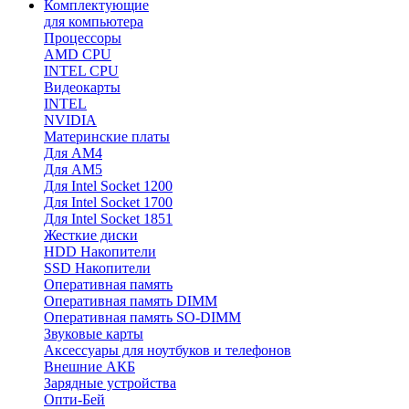
Комплектующие
для компьютера
Процессоры
AMD CPU
INTEL CPU
Видеокарты
INTEL
NVIDIA
Материнские платы
Для AM4
Для AM5
Для Intel Socket 1200
Для Intel Socket 1700
Для Intel Socket 1851
Жесткие диски
HDD Накопители
SSD Накопители
Оперативная память
Оперативная память DIMM
Оперативная память SO-DIMM
Звуковые карты
Аксессуары для ноутбуков и телефонов
Внешние АКБ
Зарядные устройства
Опти-Бей