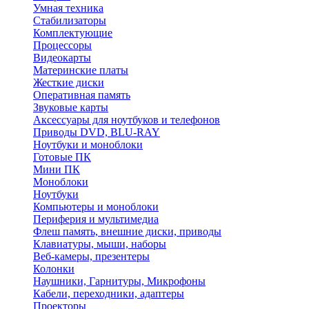
Умная техника
Стабилизаторы
Комплектующие
Процессоры
Видеокарты
Материнские платы
Жесткие диски
Оперативная память
Звуковые карты
Аксессуары для ноутбуков и телефонов
Приводы DVD, BLU-RAY
Ноутбуки и моноблоки
Готовые ПК
Мини ПК
Моноблоки
Ноутбуки
Компьютеры и моноблоки
Периферия и мультимедиа
Флеш память, внешние диски, приводы
Клавиатуры, мыши, наборы
Веб-камеры, презентеры
Колонки
Наушники, Гарнитуры, Микрофоны
Кабели, переходники, адаптеры
Проекторы