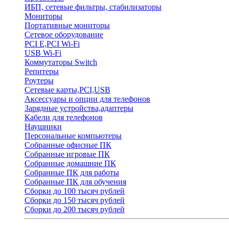
ИБП, сетевые фильтры, стабилизаторы
Мониторы
Портативные мониторы
Сетевое оборудование
PCI E,PCI Wi-Fi
USB Wi-Fi
Коммутаторы Switch
Репитеры
Роутеры
Сетевые карты,PCI,USB
Аксессуары и опции для телефонов
Зарядные устройства,адаптеры
Кабели для телефонов
Наушники
Персональные компьютеры
Собранные офисные ПК
Собранные игровые ПК
Собранные домашние ПК
Собранные ПК для работы
Собранные ПК для обучения
Сборки до 100 тысяч рублей
Сборки до 150 тысяч рублей
Сборки до 200 тысяч рублей