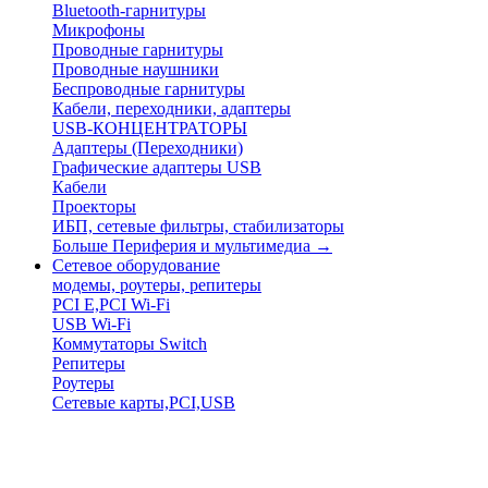
Bluetooth-гарнитуры
Микрофоны
Проводные гарнитуры
Проводные наушники
Беспроводные гарнитуры
Кабели, переходники, адаптеры
USB-КОНЦЕНТРАТОРЫ
Адаптеры (Переходники)
Графические адаптеры USB
Кабели
Проекторы
ИБП, сетевые фильтры, стабилизаторы
Больше Периферия и мультимедиа
→
Сетевое оборудование
модемы, роутеры, репитеры
PCI E,PCI Wi-Fi
USB Wi-Fi
Коммутаторы Switch
Репитеры
Роутеры
Сетевые карты,PCI,USB