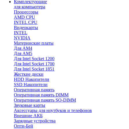
Комплектующие
для компьютера
Процессоры
AMD CPU
INTEL CPU
Видеокарты
INTEL
NVIDIA
Материнские платы
Для AM4
Для AM5
Для Intel Socket 1200
Для Intel Socket 1700
Для Intel Socket 1851
Жесткие диски
HDD Накопители
SSD Накопители
Оперативная память
Оперативная память DIMM
Оперативная память SO-DIMM
Звуковые карты
Аксессуары для ноутбуков и телефонов
Внешние АКБ
Зарядные устройства
Опти-Бей