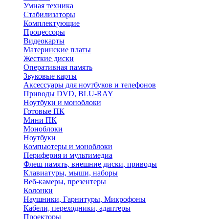
Умная техника
Стабилизаторы
Комплектующие
Процессоры
Видеокарты
Материнские платы
Жесткие диски
Оперативная память
Звуковые карты
Аксессуары для ноутбуков и телефонов
Приводы DVD, BLU-RAY
Ноутбуки и моноблоки
Готовые ПК
Мини ПК
Моноблоки
Ноутбуки
Компьютеры и моноблоки
Периферия и мультимедиа
Флеш память, внешние диски, приводы
Клавиатуры, мыши, наборы
Веб-камеры, презентеры
Колонки
Наушники, Гарнитуры, Микрофоны
Кабели, переходники, адаптеры
Проекторы