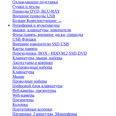
Охлаждающие подставки
Сумки и чехлы
Приводы DVD, BLU-RAY
Внешние приводы USB
Больше Комплектующие
→
Периферия и мультимедиа
мышки, клавиатуры, накопители
Флеш память, внешние диски, приводы
USB Флешки
Внешние накопители SSD USB
Карты памяти
Переходники, BOX - HDD,M.2,SSD,DVD
Клавиатуры, мыши, наборы
Аксессуары и коврики
Беспроводные наборы
Клавиатуры
Мыши
Проводные наборы
Цифровой блок клавиатуры
Веб-камеры, презентеры
Web-камеры
Презентеры
Колонки
Портативные колонки
Наушники, Гарнитуры, Микрофоны