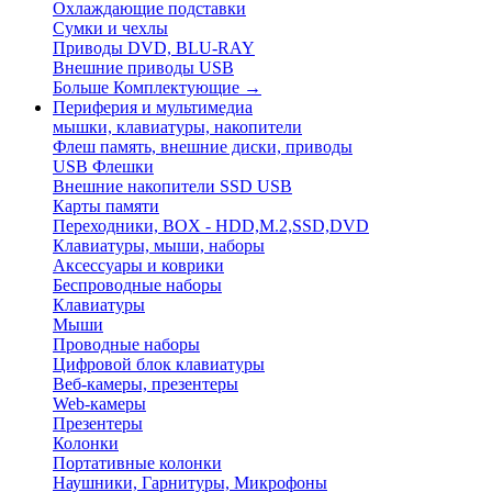
Охлаждающие подставки
Сумки и чехлы
Приводы DVD, BLU-RAY
Внешние приводы USB
Больше Комплектующие
→
Периферия и мультимедиа
мышки, клавиатуры, накопители
Флеш память, внешние диски, приводы
USB Флешки
Внешние накопители SSD USB
Карты памяти
Переходники, BOX - HDD,M.2,SSD,DVD
Клавиатуры, мыши, наборы
Аксессуары и коврики
Беспроводные наборы
Клавиатуры
Мыши
Проводные наборы
Цифровой блок клавиатуры
Веб-камеры, презентеры
Web-камеры
Презентеры
Колонки
Портативные колонки
Наушники, Гарнитуры, Микрофоны