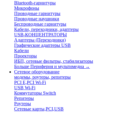
Bluetooth-гарнитуры
Микрофоны
Проводные гарнитуры
Проводные наушники
Беспроводные гарнитуры
Кабели, переходники, адаптеры
USB-КОНЦЕНТРАТОРЫ
Адаптеры (Переходники)
Графические адаптеры USB
Кабели
Проекторы
ИБП, сетевые фильтры, стабилизаторы
Больше Периферия и мультимедиа
→
Сетевое оборудование
модемы, роутеры, репитеры
PCI E,PCI Wi-Fi
USB Wi-Fi
Коммутаторы Switch
Репитеры
Роутеры
Сетевые карты,PCI,USB