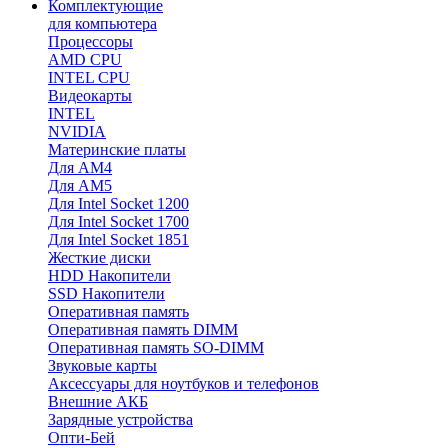
Комплектующие
для компьютера
Процессоры
AMD CPU
INTEL CPU
Видеокарты
INTEL
NVIDIA
Материнские платы
Для AM4
Для AM5
Для Intel Socket 1200
Для Intel Socket 1700
Для Intel Socket 1851
Жесткие диски
HDD Накопители
SSD Накопители
Оперативная память
Оперативная память DIMM
Оперативная память SO-DIMM
Звуковые карты
Аксессуары для ноутбуков и телефонов
Внешние АКБ
Зарядные устройства
Опти-Бей