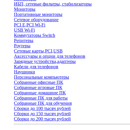
ИБП, сетевые фильтры, стабилизаторы
Мониторы
Портативные мониторы
Сетевое оборудование
PCI E,PCI Wi-Fi
USB Wi-Fi
Коммутаторы Switch
Репитеры
Роутеры
Сетевые карты,PCI,USB
Аксессуары и опции для телефонов
Зарядные устройства,адаптеры
Кабели для телефонов
Наушники
Персональные компьютеры
Собранные офисные ПК
Собранные игровые ПК
Собранные домашние ПК
Собранные ПК для работы
Собранные ПК для обучения
Сборки до 100 тысяч рублей
Сборки до 150 тысяч рублей
Сборки до 200 тысяч рублей