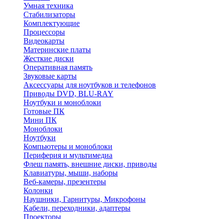
Умная техника
Стабилизаторы
Комплектующие
Процессоры
Видеокарты
Материнские платы
Жесткие диски
Оперативная память
Звуковые карты
Аксессуары для ноутбуков и телефонов
Приводы DVD, BLU-RAY
Ноутбуки и моноблоки
Готовые ПК
Мини ПК
Моноблоки
Ноутбуки
Компьютеры и моноблоки
Периферия и мультимедиа
Флеш память, внешние диски, приводы
Клавиатуры, мыши, наборы
Веб-камеры, презентеры
Колонки
Наушники, Гарнитуры, Микрофоны
Кабели, переходники, адаптеры
Проекторы