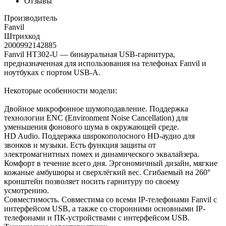
Отзывы
Производитель
Fanvil
Штрихкод
2000992142885
Fanvil HT302-U — бинауральная USB-гарнитура,
предназначенная для использования на телефонах Fanvil и
ноутбуках с портом USB-A.
Некоторые особенности модели:
Двойное микрофонное шумоподавление. Поддержка
технологии ENC (Environment Noise Cancellation) для
уменьшения фонового шума в окружающей среде.
HD Audio. Поддержка широкополосного HD-аудио для
звонков и музыки. Есть функция защиты от
электромагнитных помех и динамического эквалайзера.
Комфорт в течение всего дня. Эргономичный дизайн, мягкие
кожаные амбушюры и сверхлёгкий вес. Сгибаемый на 260°
кронштейн позволяет носить гарнитуру по своему
усмотрению.
Совместимость. Совместима со всеми IP-телефонами Fanvil с
интерфейсом USB, а также со сторонними основными IP-
телефонами и ПК-устройствами с интерфейсом USB.