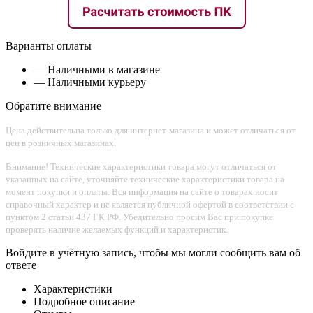
Варианты оплаты
— Наличными в магазине
— Наличными курьеру
Обратите внимание
Цена действительна только для интернет-магазина и может отличаться от
цен в розничных магазинах.
Внимание! Технические характеристики товара могут отличаться от
указанных на сайте, уточняйте технические характеристики товара на
момент покупки и оплаты. Вся информация на сайте о товарах носит
справочный характер и не является публичной офертой в соответствии с
пунктом 2 статьи 437 ГК РФ. Убедительно просим Вас при покупке
проверять наличие желаемых функций и характеристик.
Войдите в учётную запись, чтобы мы могли сообщить вам об
ответе
Характеристики
Подробное описание