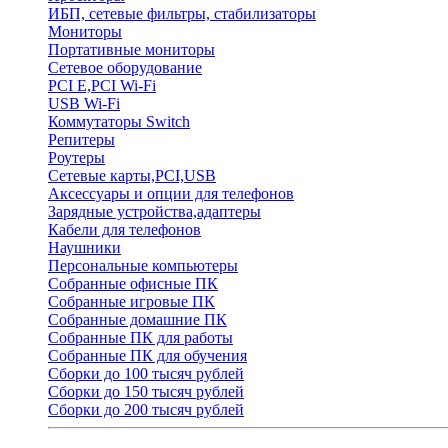
ИБП, сетевые фильтры, стабилизаторы
Мониторы
Портативные мониторы
Сетевое оборудование
PCI E,PCI Wi-Fi
USB Wi-Fi
Коммутаторы Switch
Репитеры
Роутеры
Сетевые карты,PCI,USB
Аксессуары и опции для телефонов
Зарядные устройства,адаптеры
Кабели для телефонов
Наушники
Персональные компьютеры
Собранные офисные ПК
Собранные игровые ПК
Собранные домашние ПК
Собранные ПК для работы
Собранные ПК для обучения
Сборки до 100 тысяч рублей
Сборки до 150 тысяч рублей
Сборки до 200 тысяч рублей