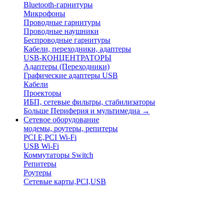
Bluetooth-гарнитуры
Микрофоны
Проводные гарнитуры
Проводные наушники
Беспроводные гарнитуры
Кабели, переходники, адаптеры
USB-КОНЦЕНТРАТОРЫ
Адаптеры (Переходники)
Графические адаптеры USB
Кабели
Проекторы
ИБП, сетевые фильтры, стабилизаторы
Больше Периферия и мультимедиа
→
Сетевое оборудование
модемы, роутеры, репитеры
PCI E,PCI Wi-Fi
USB Wi-Fi
Коммутаторы Switch
Репитеры
Роутеры
Сетевые карты,PCI,USB