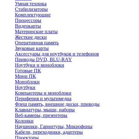
Умная техника
Стабилизаторы
Комплектующие
Процессоры
Видеокарты
Материнские платы
Жесткие диски
Оперативная память
Звуковые карты
Аксессуары для ноутбуков и телефонов
Приводы DVD, BLU-RAY
Ноутбуки и моноблоки
Готовые ПК
Мини ПК
Моноблоки
Ноутбуки
Компьютеры и моноблоки
Периферия и мультимедиа
Флеш память, внешние диски, приводы
Клавиатуры, мыши, наборы
Веб-камеры, презентеры
Колонки
Наушники, Гарнитуры, Микрофоны
Кабели, переходники, адаптеры
Проекторы