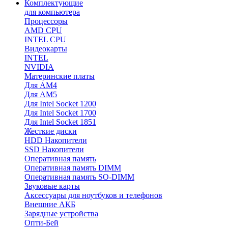
Комплектующие
для компьютера
Процессоры
AMD CPU
INTEL CPU
Видеокарты
INTEL
NVIDIA
Материнские платы
Для AM4
Для AM5
Для Intel Socket 1200
Для Intel Socket 1700
Для Intel Socket 1851
Жесткие диски
HDD Накопители
SSD Накопители
Оперативная память
Оперативная память DIMM
Оперативная память SO-DIMM
Звуковые карты
Аксессуары для ноутбуков и телефонов
Внешние АКБ
Зарядные устройства
Опти-Бей