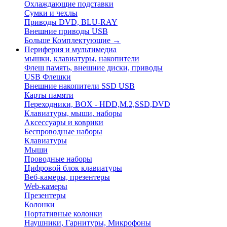
Охлаждающие подставки
Сумки и чехлы
Приводы DVD, BLU-RAY
Внешние приводы USB
Больше Комплектующие
→
Периферия и мультимедиа
мышки, клавиатуры, накопители
Флеш память, внешние диски, приводы
USB Флешки
Внешние накопители SSD USB
Карты памяти
Переходники, BOX - HDD,M.2,SSD,DVD
Клавиатуры, мыши, наборы
Аксессуары и коврики
Беспроводные наборы
Клавиатуры
Мыши
Проводные наборы
Цифровой блок клавиатуры
Веб-камеры, презентеры
Web-камеры
Презентеры
Колонки
Портативные колонки
Наушники, Гарнитуры, Микрофоны