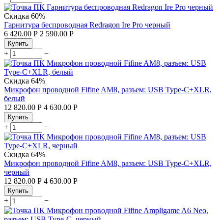
Скидка
60%
Гарнитура беспроводная Redragon Ire Pro черный
6 420.00
Р
2 590.00
Р
Купить
+
−
Скидка
64%
Микрофон проводной Fifine AM8, разъем: USB Type-C+XLR,
белый
12 820.00
Р
4 630.00
Р
Купить
+
−
Скидка
64%
Микрофон проводной Fifine AM8, разъем: USB Type-C+XLR,
черный
12 820.00
Р
4 630.00
Р
Купить
+
−