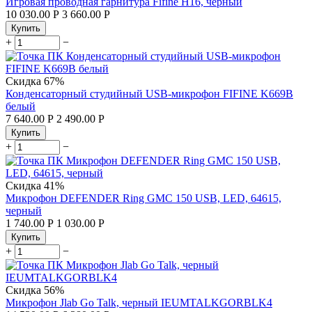
Игровая проводная гарнитура Fifine H16, черный
10 030.00
Р
3 660.00
Р
Купить
+
−
Скидка
67%
Конденсаторный студийный USB-микрофон FIFINE K669B
белый
7 640.00
Р
2 490.00
Р
Купить
+
−
Скидка
41%
Микрофон DEFENDER Ring GMC 150 USB, LED, 64615,
черный
1 740.00
Р
1 030.00
Р
Купить
+
−
Скидка
56%
Микрофон Jlab Go Talk, черный IEUMTALKGORBLK4