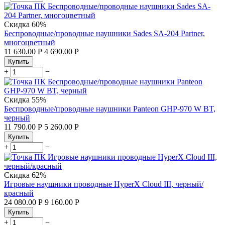
Скидка
60%
Беспроводные/проводные наушники Sades SA-204 Partner,
многоцветный
11 630.00
Р
4 690.00
Р
Купить
+
−
Скидка
55%
Беспроводные/проводные наушники Panteon GHP-970 W BT,
черный
11 790.00
Р
5 260.00
Р
Купить
+
−
Скидка
62%
Игровые наушники проводные HyperX Cloud III, черный/
красный
24 080.00
Р
9 160.00
Р
Купить
+
−