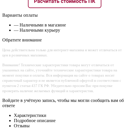
Варианты оплаты
— Наличными в магазине
— Наличными курьеру
Обратите внимание
Цена действительна только для интернет-магазина и может отличаться от
цен в розничных магазинах.
Внимание! Технические характеристики товара могут отличаться от
указанных на сайте, уточняйте технические характеристики товара на
момент покупки и оплаты. Вся информация на сайте о товарах носит
справочный характер и не является публичной офертой в соответствии с
пунктом 2 статьи 437 ГК РФ. Убедительно просим Вас при покупке
проверять наличие желаемых функций и характеристик.
Войдите в учётную запись, чтобы мы могли сообщить вам об
ответе
Характеристики
Подробное описание
Отзывы