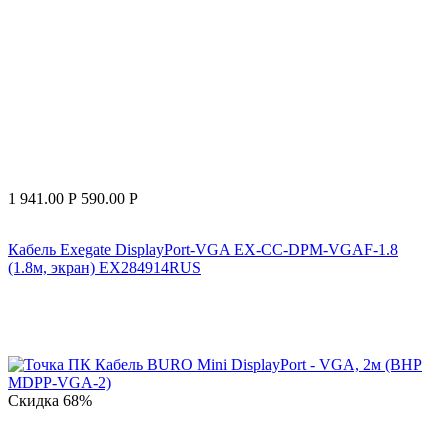
1 941.00
Р
590.00
Р
Кабель Exegate DisplayPort-VGA EX-CC-DPM-VGAF-1.8
(1.8м, экран) EX284914RUS
Скидка
68%