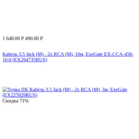
1 648.00
Р
490.00
Р
Кабель 3.5 Jack (M) - 2x RCA (M), 10м, ExeGate EX-CCA-458-
10.0 (EX294735RUS)
Скидка
71%