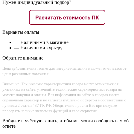
Нужен индивидуальный подбор?
Варианты оплаты
— Наличными в магазине
— Наличными курьеру
Обратите внимание
Цена действительна только для интернет-магазина и может отличаться от
цен в розничных магазинах.
Внимание! Технические характеристики товара могут отличаться от
указанных на сайте, уточняйте технические характеристики товара на
момент покупки и оплаты. Вся информация на сайте о товарах носит
справочный характер и не является публичной офертой в соответствии с
пунктом 2 статьи 437 ГК РФ. Убедительно просим Вас при покупке
проверять наличие желаемых функций и характеристик.
Войдите в учётную запись, чтобы мы могли сообщить вам об
ответе