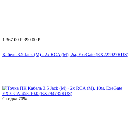
1 367.00
Р
390.00
Р
Кабель 3.5 Jack (M) - 2x RCA (M), 2м, ExeGate (EX225927RUS)
Скидка
70%