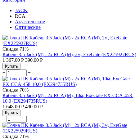
JACK
RCA
Акустические
Оптические
Скидка
71%
Кабель 3.5 Jack (M) - 2x RCA (M), 2м, ExeGate (EX225927RUS)
1 367.00
Р
390.00
Р
Купить
+
−
Скидка
70%
Кабель 3.5 Jack (M) - 2x RCA (M), 10м, ExeGate EX-CCA-458-
10.0 (EX294735RUS)
1 648.00
Р
490.00
Р
Купить
+
−
Скидка
71%