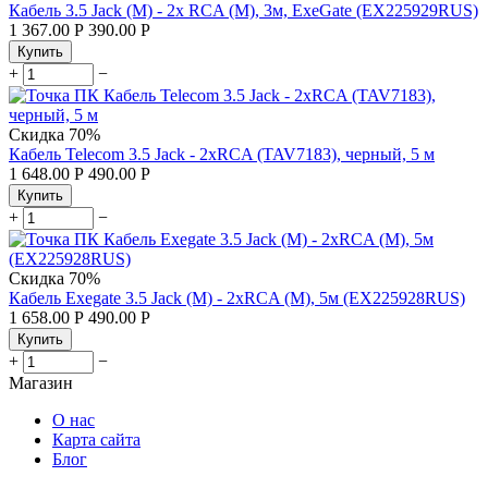
Кабель 3.5 Jack (M) - 2x RCA (M), 3м, ExeGate (EX225929RUS)
1 367.00
Р
390.00
Р
Купить
+
−
Скидка
70%
Кабель Telecom 3.5 Jack - 2хRCA (TAV7183), черный, 5 м
1 648.00
Р
490.00
Р
Купить
+
−
Скидка
70%
Кабель Exegate 3.5 Jack (M) - 2xRCA (M), 5м (EX225928RUS)
1 658.00
Р
490.00
Р
Купить
+
−
Магазин
О нас
Карта сайта
Блог