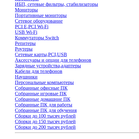
ИБП, сетевые фильтры, стабилизаторы
Мониторы
Портативные мониторы
Сетевое оборудование
PCI E,PCI Wi-Fi
USB Wi-Fi
Коммутаторы Switch
Репитеры
Роутеры
Сетевые карты,PCI,USB
Аксессуары и опции для телефонов
Зарядные устройства,адаптеры
Кабели для телефонов
Наушники
Персональные компьютеры
Собранные офисные ПК
Собранные игровые ПК
Собранные домашние ПК
Собранные ПК для работы
Собранные ПК для обучения
Сборки до 100 тысяч рублей
Сборки до 150 тысяч рублей
Сборки до 200 тысяч рублей