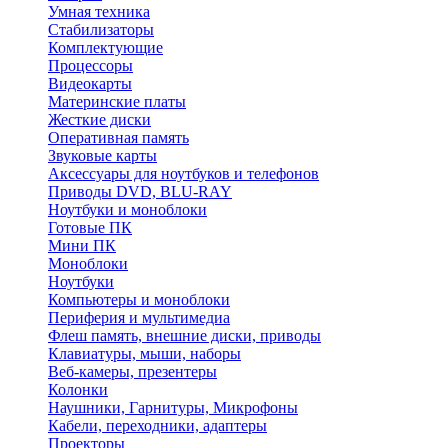
Умная техника
Стабилизаторы
Комплектующие
Процессоры
Видеокарты
Материнские платы
Жесткие диски
Оперативная память
Звуковые карты
Аксессуары для ноутбуков и телефонов
Приводы DVD, BLU-RAY
Ноутбуки и моноблоки
Готовые ПК
Мини ПК
Моноблоки
Ноутбуки
Компьютеры и моноблоки
Периферия и мультимедиа
Флеш память, внешние диски, приводы
Клавиатуры, мыши, наборы
Веб-камеры, презентеры
Колонки
Наушники, Гарнитуры, Микрофоны
Кабели, переходники, адаптеры
Проекторы