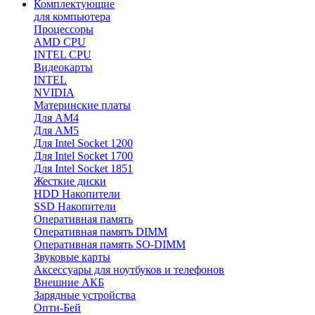
Комплектующие
для компьютера
Процессоры
AMD CPU
INTEL CPU
Видеокарты
INTEL
NVIDIA
Материнские платы
Для AM4
Для AM5
Для Intel Socket 1200
Для Intel Socket 1700
Для Intel Socket 1851
Жесткие диски
HDD Накопители
SSD Накопители
Оперативная память
Оперативная память DIMM
Оперативная память SO-DIMM
Звуковые карты
Аксессуары для ноутбуков и телефонов
Внешние АКБ
Зарядные устройства
Опти-Бей