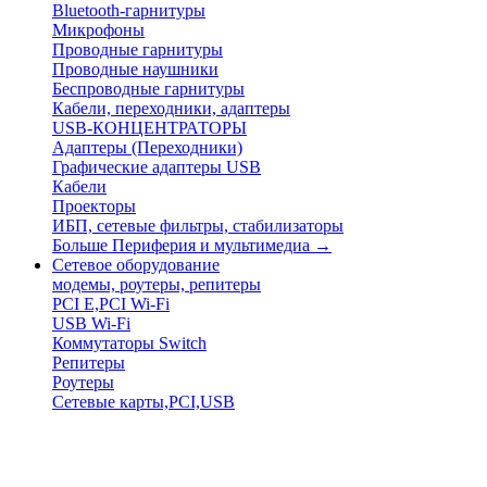
Bluetooth-гарнитуры
Микрофоны
Проводные гарнитуры
Проводные наушники
Беспроводные гарнитуры
Кабели, переходники, адаптеры
USB-КОНЦЕНТРАТОРЫ
Адаптеры (Переходники)
Графические адаптеры USB
Кабели
Проекторы
ИБП, сетевые фильтры, стабилизаторы
Больше Периферия и мультимедиа
→
Сетевое оборудование
модемы, роутеры, репитеры
PCI E,PCI Wi-Fi
USB Wi-Fi
Коммутаторы Switch
Репитеры
Роутеры
Сетевые карты,PCI,USB