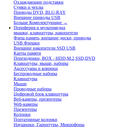
Охлаждающие подставки
Сумки и чехлы
Приводы DVD, BLU-RAY
Внешние приводы USB
Больше Комплектующие
→
Периферия и мультимедиа
мышки, клавиатуры, накопители
Флеш память, внешние диски, приводы
USB Флешки
Внешние накопители SSD USB
Карты памяти
Переходники, BOX - HDD,M.2,SSD,DVD
Клавиатуры, мыши, наборы
Аксессуары и коврики
Беспроводные наборы
Клавиатуры
Мыши
Проводные наборы
Цифровой блок клавиатуры
Веб-камеры, презентеры
Web-камеры
Презентеры
Колонки
Портативные колонки
Наушники, Гарнитуры, Микрофоны