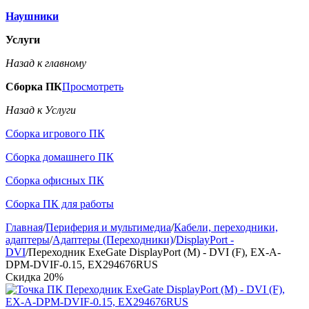
Наушники
Услуги
Назад к главному
Сборка ПК
Просмотреть
Назад к Услуги
Сборка игрового ПК
Сборка домашнего ПК
Сборка офисных ПК
Сборка ПК для работы
Главная
/
Периферия и мультимедиа
/
Кабели, переходники,
адаптеры
/
Адаптеры (Переходники)
/
DisplayPort -
DVI
/
Переходник ExeGate DisplayPort (M) - DVI (F), EX-A-
DPM-DVIF-0.15, EX294676RUS
Скидка
20%