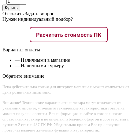
+
−
Купить
Отложить
Задать вопрос
Нужен индивидуальный подбор?
Варианты оплаты
— Наличными в магазине
— Наличными курьеру
Обратите внимание
Цена действительна только для интернет-магазина и может отличаться от
цен в розничных магазинах.
Внимание! Технические характеристики товара могут отличаться от
указанных на сайте, уточняйте технические характеристики товара на
момент покупки и оплаты. Вся информация на сайте о товарах носит
справочный характер и не является публичной офертой в соответствии с
пунктом 2 статьи 437 ГК РФ. Убедительно просим Вас при покупке
проверять наличие желаемых функций и характеристик.