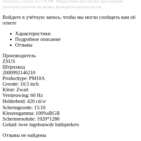
пунктом 2 статьи 437 ГК РФ. Убедительно просим Вас при покупке
проверять наличие желаемых функций и характеристик.
Войдите в учётную запись, чтобы мы могли сообщить вам об
ответе
Характеристики
Подробное описание
Отзывы
Производитель
ZSUS
Штрихкод
2000992146210
Producttype: PM10A
Grootte: 10,5 inch
Kleur: Zwart
Vernieuwing: 60 Hz
Helderheid: 420 cd/㎡
Schermgrootte: 15:10
Kleurengamma: 100%sRGB
Schermresolutie: 1920*1280
Geluid: twee ingebouwde luidsprekers
Отзывы не найдены