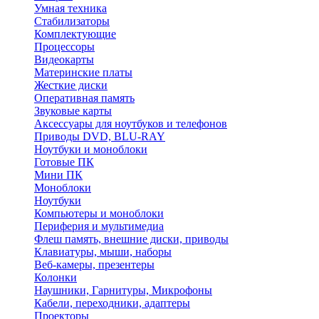
Умная техника
Стабилизаторы
Комплектующие
Процессоры
Видеокарты
Материнские платы
Жесткие диски
Оперативная память
Звуковые карты
Аксессуары для ноутбуков и телефонов
Приводы DVD, BLU-RAY
Ноутбуки и моноблоки
Готовые ПК
Мини ПК
Моноблоки
Ноутбуки
Компьютеры и моноблоки
Периферия и мультимедиа
Флеш память, внешние диски, приводы
Клавиатуры, мыши, наборы
Веб-камеры, презентеры
Колонки
Наушники, Гарнитуры, Микрофоны
Кабели, переходники, адаптеры
Проекторы