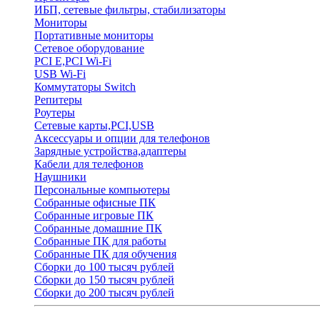
ИБП, сетевые фильтры, стабилизаторы
Мониторы
Портативные мониторы
Сетевое оборудование
PCI E,PCI Wi-Fi
USB Wi-Fi
Коммутаторы Switch
Репитеры
Роутеры
Сетевые карты,PCI,USB
Аксессуары и опции для телефонов
Зарядные устройства,адаптеры
Кабели для телефонов
Наушники
Персональные компьютеры
Собранные офисные ПК
Собранные игровые ПК
Собранные домашние ПК
Собранные ПК для работы
Собранные ПК для обучения
Сборки до 100 тысяч рублей
Сборки до 150 тысяч рублей
Сборки до 200 тысяч рублей