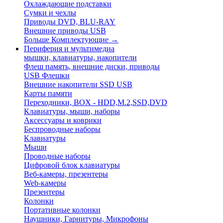
Охлаждающие подставки
Сумки и чехлы
Приводы DVD, BLU-RAY
Внешние приводы USB
Больше Комплектующие
→
Периферия и мультимедиа
мышки, клавиатуры, накопители
Флеш память, внешние диски, приводы
USB Флешки
Внешние накопители SSD USB
Карты памяти
Переходники, BOX - HDD,M.2,SSD,DVD
Клавиатуры, мыши, наборы
Аксессуары и коврики
Беспроводные наборы
Клавиатуры
Мыши
Проводные наборы
Цифровой блок клавиатуры
Веб-камеры, презентеры
Web-камеры
Презентеры
Колонки
Портативные колонки
Наушники, Гарнитуры, Микрофоны