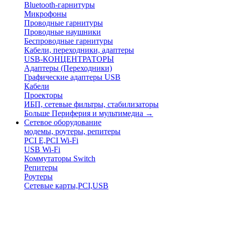
Bluetooth-гарнитуры
Микрофоны
Проводные гарнитуры
Проводные наушники
Беспроводные гарнитуры
Кабели, переходники, адаптеры
USB-КОНЦЕНТРАТОРЫ
Адаптеры (Переходники)
Графические адаптеры USB
Кабели
Проекторы
ИБП, сетевые фильтры, стабилизаторы
Больше Периферия и мультимедиа
→
Сетевое оборудование
модемы, роутеры, репитеры
PCI E,PCI Wi-Fi
USB Wi-Fi
Коммутаторы Switch
Репитеры
Роутеры
Сетевые карты,PCI,USB