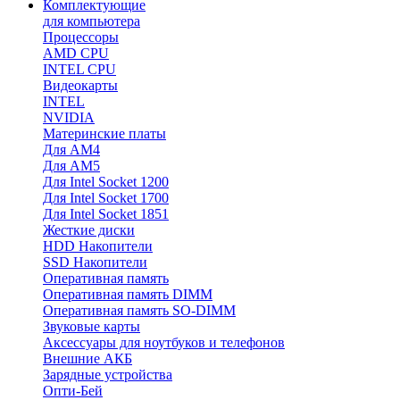
Комплектующие
для компьютера
Процессоры
AMD CPU
INTEL CPU
Видеокарты
INTEL
NVIDIA
Материнские платы
Для AM4
Для AM5
Для Intel Socket 1200
Для Intel Socket 1700
Для Intel Socket 1851
Жесткие диски
HDD Накопители
SSD Накопители
Оперативная память
Оперативная память DIMM
Оперативная память SO-DIMM
Звуковые карты
Аксессуары для ноутбуков и телефонов
Внешние АКБ
Зарядные устройства
Опти-Бей