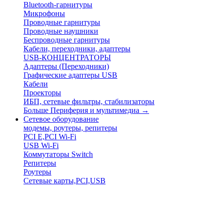
Bluetooth-гарнитуры
Микрофоны
Проводные гарнитуры
Проводные наушники
Беспроводные гарнитуры
Кабели, переходники, адаптеры
USB-КОНЦЕНТРАТОРЫ
Адаптеры (Переходники)
Графические адаптеры USB
Кабели
Проекторы
ИБП, сетевые фильтры, стабилизаторы
Больше Периферия и мультимедиа
→
Сетевое оборудование
модемы, роутеры, репитеры
PCI E,PCI Wi-Fi
USB Wi-Fi
Коммутаторы Switch
Репитеры
Роутеры
Сетевые карты,PCI,USB