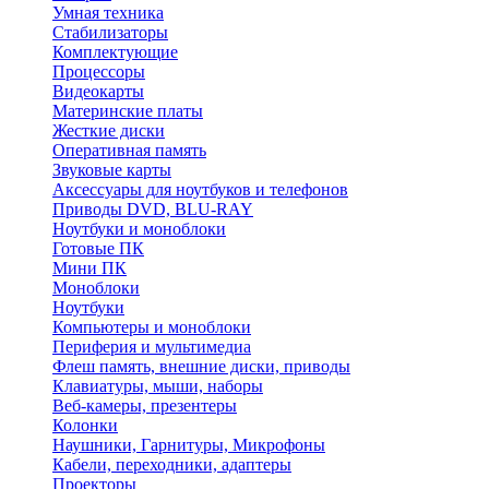
Умная техника
Стабилизаторы
Комплектующие
Процессоры
Видеокарты
Материнские платы
Жесткие диски
Оперативная память
Звуковые карты
Аксессуары для ноутбуков и телефонов
Приводы DVD, BLU-RAY
Ноутбуки и моноблоки
Готовые ПК
Мини ПК
Моноблоки
Ноутбуки
Компьютеры и моноблоки
Периферия и мультимедиа
Флеш память, внешние диски, приводы
Клавиатуры, мыши, наборы
Веб-камеры, презентеры
Колонки
Наушники, Гарнитуры, Микрофоны
Кабели, переходники, адаптеры
Проекторы