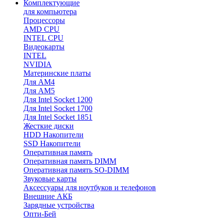
Комплектующие
для компьютера
Процессоры
AMD CPU
INTEL CPU
Видеокарты
INTEL
NVIDIA
Материнские платы
Для AM4
Для AM5
Для Intel Socket 1200
Для Intel Socket 1700
Для Intel Socket 1851
Жесткие диски
HDD Накопители
SSD Накопители
Оперативная память
Оперативная память DIMM
Оперативная память SO-DIMM
Звуковые карты
Аксессуары для ноутбуков и телефонов
Внешние АКБ
Зарядные устройства
Опти-Бей