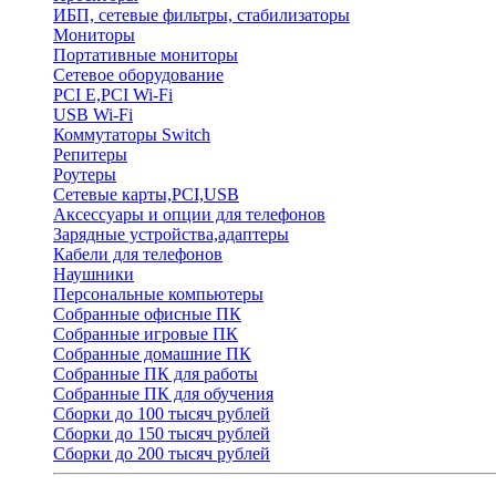
ИБП, сетевые фильтры, стабилизаторы
Мониторы
Портативные мониторы
Сетевое оборудование
PCI E,PCI Wi-Fi
USB Wi-Fi
Коммутаторы Switch
Репитеры
Роутеры
Сетевые карты,PCI,USB
Аксессуары и опции для телефонов
Зарядные устройства,адаптеры
Кабели для телефонов
Наушники
Персональные компьютеры
Собранные офисные ПК
Собранные игровые ПК
Собранные домашние ПК
Собранные ПК для работы
Собранные ПК для обучения
Сборки до 100 тысяч рублей
Сборки до 150 тысяч рублей
Сборки до 200 тысяч рублей