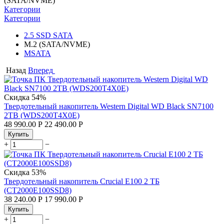
(SATA/NVME)
Категории
Категории
2.5 SSD SATA
M.2 (SATA/NVME)
MSATA
Назад
Вперед
Скидка
54%
Твердотельный накопитель Western Digital WD Black SN7100
2TB (WDS200T4X0E)
48 990.00
Р
22 490.00
Р
Купить
+
−
Скидка
53%
Твердотельный накопитель Crucial E100 2 ТБ
(CT2000E100SSD8)
38 240.00
Р
17 990.00
Р
Купить
+
−