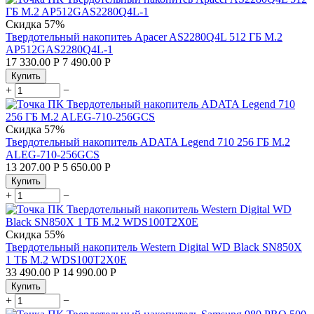
Скидка
57%
Твердотельный накопитеь Apacer AS2280Q4L 512 ГБ M.2
AP512GAS2280Q4L-1
17 330.00
Р
7 490.00
Р
Купить
+
−
Скидка
57%
Твердотельный накопитель ADATA Legend 710 256 ГБ M.2
ALEG-710-256GCS
13 207.00
Р
5 650.00
Р
Купить
+
−
Скидка
55%
Твердотельный накопитель Western Digital WD Black SN850X
1 ТБ M.2 WDS100T2X0E
33 490.00
Р
14 990.00
Р
Купить
+
−