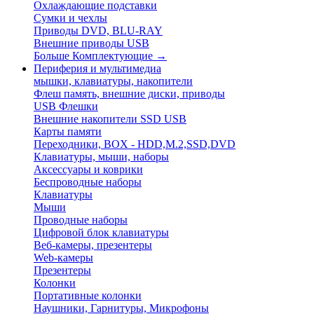
Охлаждающие подставки
Сумки и чехлы
Приводы DVD, BLU-RAY
Внешние приводы USB
Больше Комплектующие
→
Периферия и мультимедиа
мышки, клавиатуры, накопители
Флеш память, внешние диски, приводы
USB Флешки
Внешние накопители SSD USB
Карты памяти
Переходники, BOX - HDD,M.2,SSD,DVD
Клавиатуры, мыши, наборы
Аксессуары и коврики
Беспроводные наборы
Клавиатуры
Мыши
Проводные наборы
Цифровой блок клавиатуры
Веб-камеры, презентеры
Web-камеры
Презентеры
Колонки
Портативные колонки
Наушники, Гарнитуры, Микрофоны