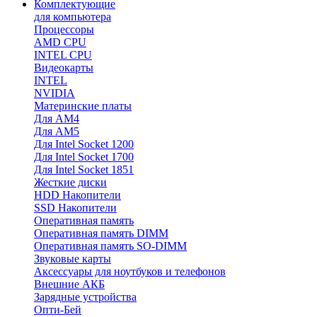
Комплектующие
для компьютера
Процессоры
AMD CPU
INTEL CPU
Видеокарты
INTEL
NVIDIA
Материнские платы
Для AM4
Для AM5
Для Intel Socket 1200
Для Intel Socket 1700
Для Intel Socket 1851
Жесткие диски
HDD Накопители
SSD Накопители
Оперативная память
Оперативная память DIMM
Оперативная память SO-DIMM
Звуковые карты
Аксессуары для ноутбуков и телефонов
Внешние АКБ
Зарядные устройства
Опти-Бей