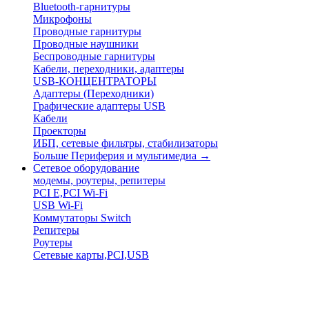
Bluetooth-гарнитуры
Микрофоны
Проводные гарнитуры
Проводные наушники
Беспроводные гарнитуры
Кабели, переходники, адаптеры
USB-КОНЦЕНТРАТОРЫ
Адаптеры (Переходники)
Графические адаптеры USB
Кабели
Проекторы
ИБП, сетевые фильтры, стабилизаторы
Больше Периферия и мультимедиа
→
Сетевое оборудование
модемы, роутеры, репитеры
PCI E,PCI Wi-Fi
USB Wi-Fi
Коммутаторы Switch
Репитеры
Роутеры
Сетевые карты,PCI,USB