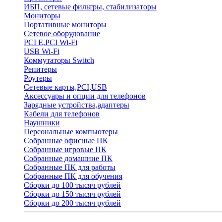
ИБП, сетевые фильтры, стабилизаторы
Мониторы
Портативные мониторы
Сетевое оборудование
PCI E,PCI Wi-Fi
USB Wi-Fi
Коммутаторы Switch
Репитеры
Роутеры
Сетевые карты,PCI,USB
Аксессуары и опции для телефонов
Зарядные устройства,адаптеры
Кабели для телефонов
Наушники
Персональные компьютеры
Собранные офисные ПК
Собранные игровые ПК
Собранные домашние ПК
Собранные ПК для работы
Собранные ПК для обучения
Сборки до 100 тысяч рублей
Сборки до 150 тысяч рублей
Сборки до 200 тысяч рублей