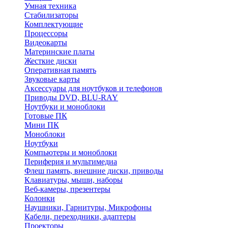
Умная техника
Стабилизаторы
Комплектующие
Процессоры
Видеокарты
Материнские платы
Жесткие диски
Оперативная память
Звуковые карты
Аксессуары для ноутбуков и телефонов
Приводы DVD, BLU-RAY
Ноутбуки и моноблоки
Готовые ПК
Мини ПК
Моноблоки
Ноутбуки
Компьютеры и моноблоки
Периферия и мультимедиа
Флеш память, внешние диски, приводы
Клавиатуры, мыши, наборы
Веб-камеры, презентеры
Колонки
Наушники, Гарнитуры, Микрофоны
Кабели, переходники, адаптеры
Проекторы