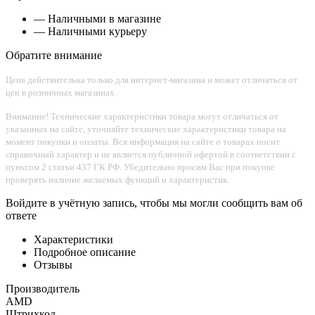
— Наличными в магазине
— Наличными курьеру
Обратите внимание
Цена действительна только для интернет-магазина и может отличаться от
цен в розничных магазинах.
Внимание! Технические характеристики товара могут отличаться от
указанных на сайте, уточняйте технические характеристики товара на
момент покупки и оплаты. Вся информация на сайте о товарах носит
справочный характер и не является публичной офертой в соответствии с
пунктом 2 статьи 437 ГК РФ. Убедительно просим Вас при покупке
проверять наличие желаемых функций и характеристик.
Войдите в учётную запись, чтобы мы могли сообщить вам об
ответе
Характеристики
Подробное описание
Отзывы
Производитель
AMD
Штрихкод