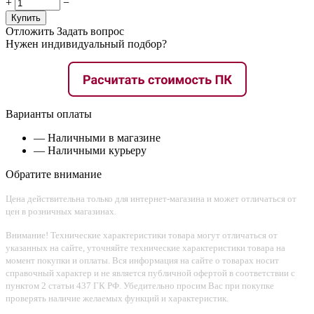
+
−
Купить
Отложить
Задать вопрос
Нужен индивидуальный подбор?
Варианты оплаты
— Наличными в магазине
— Наличными курьеру
Обратите внимание
Цена действительна только для интернет-магазина и может отличаться от
цен в розничных магазинах.
Внимание! Технические характеристики товара могут отличаться от
указанных на сайте, уточняйте технические характеристики товара на
момент покупки и оплаты. Вся информация на сайте о товарах носит
справочный характер и не является публичной офертой в соответствии с
пунктом 2 статьи 437 ГК РФ. Убедительно просим Вас при покупке
проверять наличие желаемых функций и характеристик.