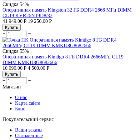
Скидка
54%
Оперативная память Kingston 32 ГБ DDR4 2666 МГц DIMM
CL19 KVR26N19D8/32
41 949.00
Р
19 250.00
Р
Купить
+
−
Скидка
55%
Оперативная память Kimtigo 8 ГБ DDR4 2666МГц CL19
DIMM KMKU8G8682666
10 090.00
Р
4 500.00
Р
Купить
+
−
Магазин
О нас
Карта сайта
Блог
Покупательский сервис
Ваши заказы
Отложенные