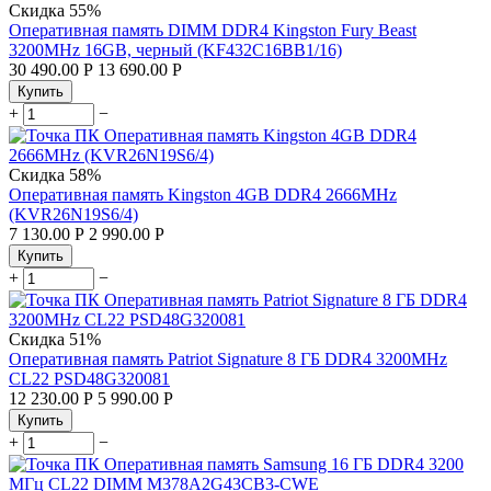
Скидка
55%
Оперативная память DIMM DDR4 Kingston Fury Beast
3200MHz 16GB, черный (KF432C16BB1/16)
30 490.00
Р
13 690.00
Р
Купить
+
−
Скидка
58%
Оперативная память Kingston 4GB DDR4 2666MHz
(KVR26N19S6/4)
7 130.00
Р
2 990.00
Р
Купить
+
−
Скидка
51%
Оперативная память Patriot Signature 8 ГБ DDR4 3200MHz
CL22 PSD48G320081
12 230.00
Р
5 990.00
Р
Купить
+
−