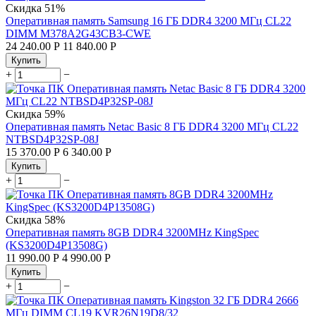
Скидка
51%
Оперативная память Samsung 16 ГБ DDR4 3200 МГц CL22
DIMM M378A2G43CB3-CWE
24 240.00
Р
11 840.00
Р
Купить
+
−
Скидка
59%
Оперативная память Netac Basic 8 ГБ DDR4 3200 МГц CL22
NTBSD4P32SP-08J
15 370.00
Р
6 340.00
Р
Купить
+
−
Скидка
58%
Оперативная память 8GB DDR4 3200MHz KingSpec
(KS3200D4P13508G)
11 990.00
Р
4 990.00
Р
Купить
+
−